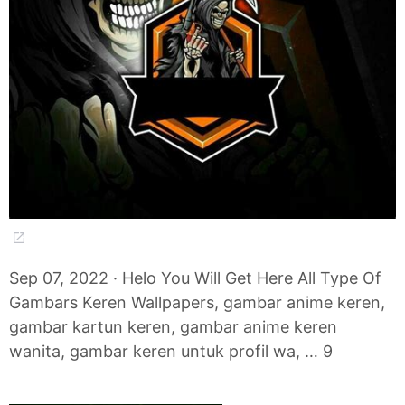
Sep 07, 2022 · Helo You Will Get Here All Type Of
Gambars Keren Wallpapers, gambar anime keren,
gambar kartun keren, gambar anime keren
wanita, gambar keren untuk profil wa, … 9