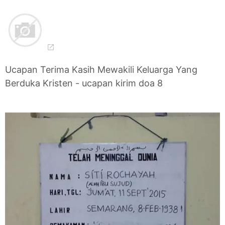
Ucapan Terima Kasih Mewakili Keluarga Yang
Berduka Kristen - ucapan kirim doa 8