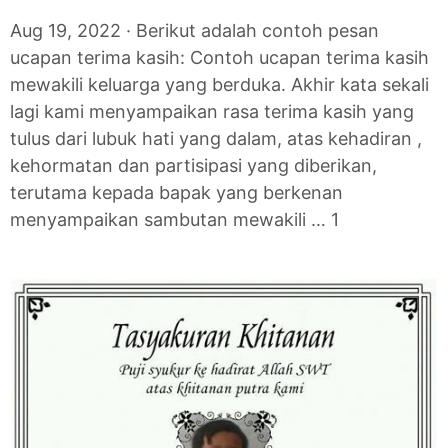
Aug 19, 2022 · Berikut adalah contoh pesan
ucapan terima kasih: Contoh ucapan terima kasih
mewakili keluarga yang berduka. Akhir kata sekali
lagi kami menyampaikan rasa terima kasih yang
tulus dari lubuk hati yang dalam, atas kehadiran ,
kehormatan dan partisipasi yang diberikan,
terutama kepada bapak yang berkenan
menyampaikan sambutan mewakili … 1