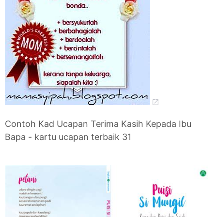
Contoh Kad Ucapan Terima Kasih Kepada Ibu
Bapa - kartu ucapan terbaik 31