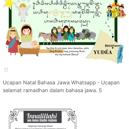
Ucapan Natal Bahasa Jawa Whatsapp - Ucapan
selamat ramadhan dalam bahasa jawa. 5