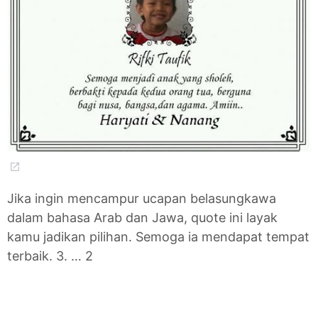
Jika ingin mencampur ucapan belasungkawa
dalam bahasa Arab dan Jawa, quote ini layak
kamu jadikan pilihan. Semoga ia mendapat tempat
terbaik. 3. … 2