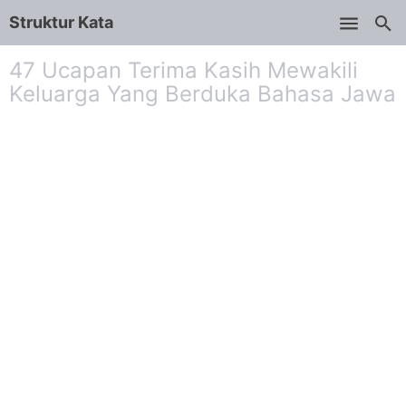
Struktur Kata
Skip to main content
47 Ucapan Terima Kasih Mewakili
Keluarga Yang Berduka Bahasa Jawa