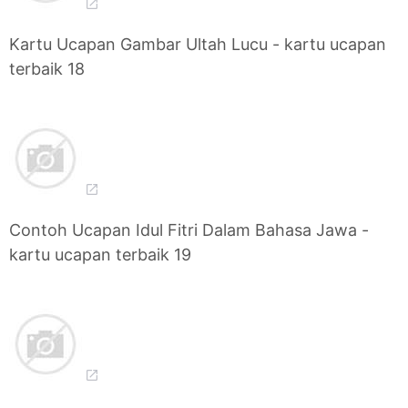
Kartu Ucapan Gambar Ultah Lucu - kartu ucapan
terbaik 18
Contoh Ucapan Idul Fitri Dalam Bahasa Jawa -
kartu ucapan terbaik 19