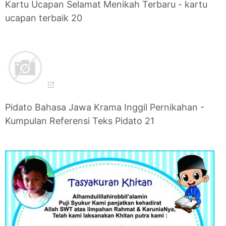
Kartu Ucapan Selamat Menikah Terbaru - kartu
ucapan terbaik 20
Pidato Bahasa Jawa Krama Inggil Pernikahan -
Kumpulan Referensi Teks Pidato 21