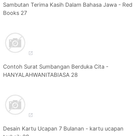
Sambutan Terima Kasih Dalam Bahasa Jawa - Red
Books 27
Contoh Surat Sumbangan Berduka Cita -
HANYALAHWANITABIASA 28
Desain Kartu Ucapan 7 Bulanan - kartu ucapan