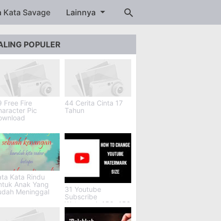
a Kata Savage
Lainnya
ALING POPULER
 Free Fire
44 Cerita Cinta 17
aracter Pic
Tahun
ownload
ta Kata Rindu
ntuk Anak Yang
31 Youtube
udah Meninggal
Subscribe
Watermark 150x150