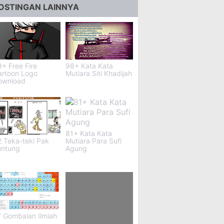
OSTINGAN LAINNYA
+ Free Fire
98+ Kata Kata
artoon Logo
Mutiara Siti Khadijah
ownload
81+ Kata Kata
 Teka-teki Pak
Mutiara Para Sufi
untung
Agung
7 Gombalan Ilmiah