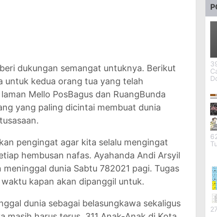
P
39
beri dukungan semangat untuknya. Berikut
C
D
a untuk kedua orang tua yang telah
ari laman Mello PosBagus dan RuangBunda
ng yang paling dicintai membuat dunia
tusasaan.
62
ikan pengingat agar kita selalu mengingat
T
setiap hembusan nafas. Ayahanda Andi Arsyil
 meninggal dunia Sabtu 782021 pagi. Tugas
 waktu kapan akan dipanggil untuk.
ggal dunia sebagai belasungkawa sekaligus
2
masih harus terus. 311 Anak-Anak di Kota