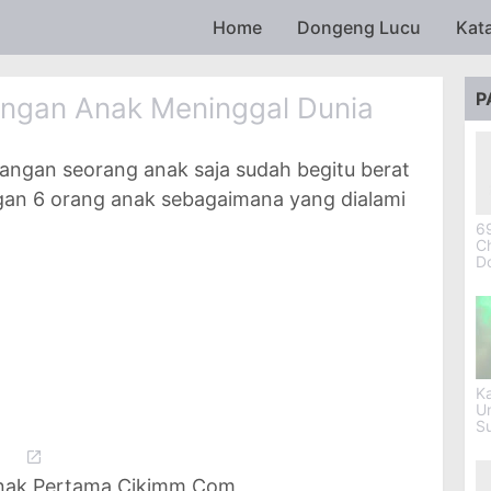
Skip to main content
Home
Dongeng Lucu
Kat
P
angan Anak Meninggal Dunia
langan seorang anak saja sudah begitu berat
gan 6 orang anak sebagaimana yang dialami
69
Ch
D
Ka
U
S
Anak Pertama Cikimm Com