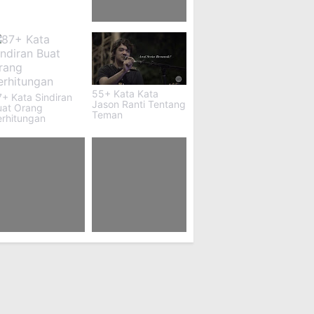
73 Makanan Apa
Yang Menegangkan
55+ Kata Kata
+ Kata Sindiran
Jason Ranti Tentang
uat Orang
Teman
erhitungan
1 Ucapan Terima
Kata Kata Vaksin
asih Untuk
Corona Lucu
elasungkawa