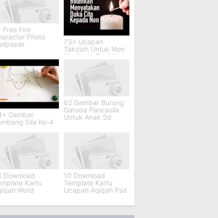
 Free Fire
haracter Photo
73+ Ucapan
allpaper
Takziah Untuk Non
Muslim In English
62 Gambar Burung
Garuda Pancasila
4+ Gambar
Untuk Anak Sd
ambang Sila Ke-4
3 Download
10 Download
emplate Kartu
Template Kartu
qiqah Word
Ucapan Aqiqah Psd