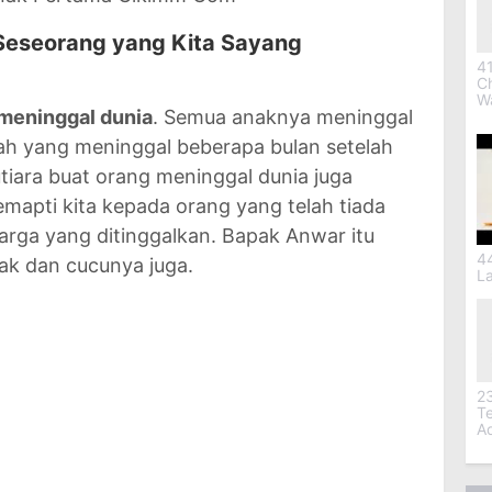
Seseorang yang Kita Sayang
41
C
W
 meninggal dunia
. Semua anaknya meninggal
mah yang meninggal beberapa bulan setelah
tiara buat orang meninggal dunia juga
mapti kita kepada orang yang telah tiada
arga yang ditinggalkan. Bapak Anwar itu
4
ak dan cucunya juga.
L
2
T
A