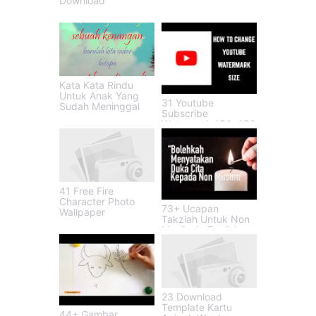
Download
Kata Kata Rindu
Untuk Anak Yang
31 Youtube
Sudah Meninggal
Subscribe
Watermark 150x150
41 Free Fire
Character Photo
73+ Ucapan
Wallpaper
Takziah Untuk Non
Muslim In English
23 Download
Template Kartu
44+ Gambar