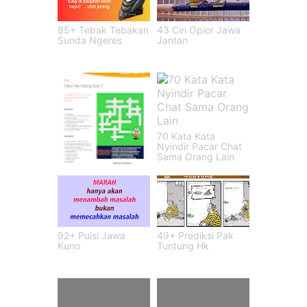
85+ Tebak Tebakan
43 Ciri Opior Jawa
Sunda Ngeres
Jantan
70 Kata Kata
Nyindir Pacar Chat
Sama Orang Lain
22+ Tts Islami Dan
Jawabannya
92+ Puisi Jawa
49+ Prediksi Pak
Kuno
Tuntung Hk