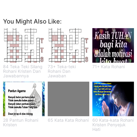
You Might Also Like:
84 Teka Teki Silang
73+ Teka-teki
71+ Kata Rohani
Rohani Kristen Dan
Rohani Dan
Jawabannya
Jawaban
28 Pantun Rohani
65 Kata Kata Rohani
60 Kata-kata Rohani
Kristen
Kristen Penyejuk
Hati