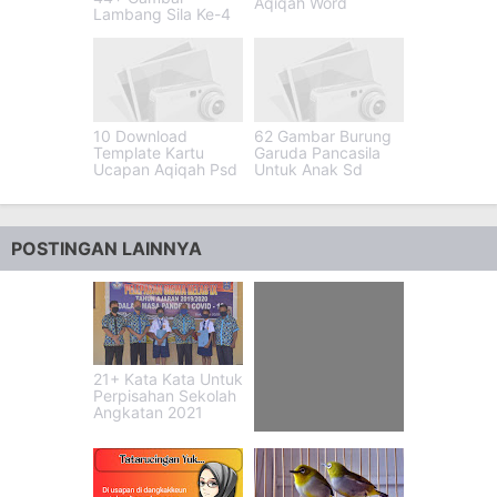
Aqiqah Word
Lambang Sila Ke-4
10 Download
62 Gambar Burung
Template Kartu
Garuda Pancasila
Ucapan Aqiqah Psd
Untuk Anak Sd
POSTINGAN LAINNYA
21+ Kata Kata Untuk
Perpisahan Sekolah
Angkatan 2021
47+ Gombalan Pake
Nama Orang