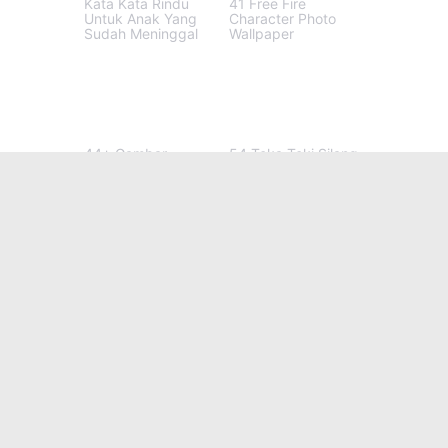
Kata Kata Rindu
41 Free Fire
Untuk Anak Yang
Character Photo
Sudah Meninggal
Wallpaper
44+ Gambar
54 Teka Teki Silang
Lambang Sila Ke-4
Rohani Kristen Dan
Jawabannya
66 Gambar Angka 1
19 Cerita Cinta
Sampai 10 Warna
Terlarang Kisah
Hitam
Nyata Cerita Cinta
Penuh Dosa
POSTINGAN LAINNYA