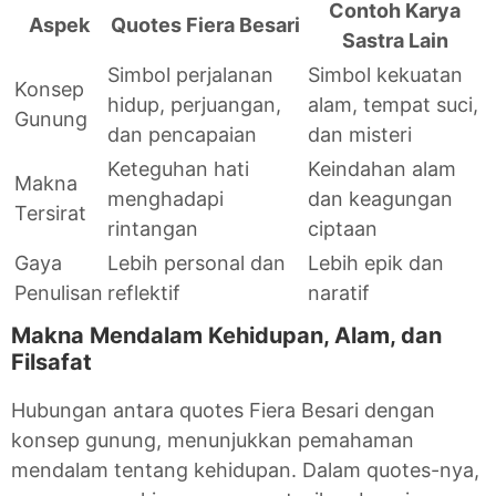
Contoh Karya
Aspek
Quotes Fiera Besari
Sastra Lain
Simbol perjalanan
Simbol kekuatan
Konsep
hidup, perjuangan,
alam, tempat suci,
Gunung
dan pencapaian
dan misteri
Keteguhan hati
Keindahan alam
Makna
menghadapi
dan keagungan
Tersirat
rintangan
ciptaan
Gaya
Lebih personal dan
Lebih epik dan
Penulisan
reflektif
naratif
Makna Mendalam Kehidupan, Alam, dan
Filsafat
Hubungan antara quotes Fiera Besari dengan
konsep gunung, menunjukkan pemahaman
mendalam tentang kehidupan. Dalam quotes-nya,