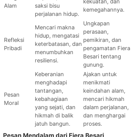
kekuatan, dan
Alam
saksi bisu
kemegahannya.
perjalanan hidup.
Ungkapan
Mencari makna
perasaan,
hidup, mengatasi
Refleksi
pemikiran, dan
keterbatasan, dan
Pribadi
pengamatan Fiera
menumbuhkan
Besari tentang
resiliensi.
gunung.
Keberanian
Ajakan untuk
menghadapi
menikmati
tantangan,
keindahan alam,
Pesan
kebahagiaan
mencari hikmah
Moral
yang sejati, dan
dalam perjalanan,
hikmah di balik
dan menghargai
jatuh bangun.
proses.
Pesan Mendalam dari Fiera Besari