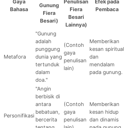
Gaya
Penulisan
Efek pada
Gunung
Bahasa
Fiera
Pembaca
Fiera
Besari
Besari)
Lainnya)
"Gunung
adalah
Memberikan
(Contoh
punggung
kesan spiritual
gaya
Metafora
dunia yang
dan
penulisan
tertunduk
mendalam
lain)
dalam
pada gunung.
doa."
"Angin
berbisik di
antara
(Contoh
Memberikan
bebatuan,
gaya
kesan hidup
Personifikasi
bercerita
penulisan
dan dinamis
tentang
lain)
pada gunung.