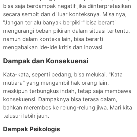
bisa saja berdampak negatif jika diinterpretasikan
secara sempit dan di luar konteksnya. Misalnya,
"Jangan terlalu banyak berpikir" bisa berarti
mengurangi beban pikiran dalam situasi tertentu,
namun dalam konteks lain, bisa berarti
mengabaikan ide-ide kritis dan inovasi.
Dampak dan Konsekuensi
Kata-kata, seperti pedang, bisa melukai. "Kata
mutiara" yang mengambil hak orang lain,
meskipun terbungkus indah, tetap saja membawa
konsekuensi. Dampaknya bisa terasa dalam,
bahkan merembes ke relung-relung jiwa. Mari kita
telusuri lebih jauh.
Dampak Psikologis