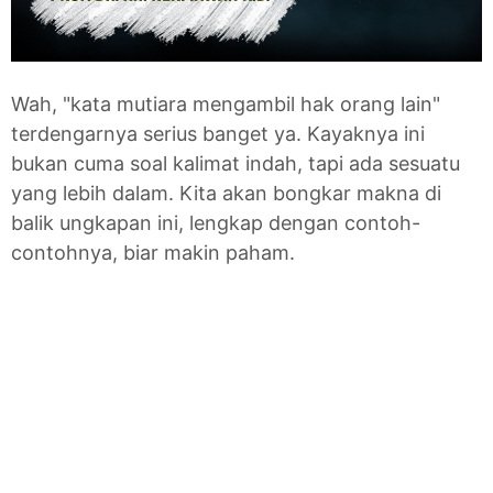
Wah, "kata mutiara mengambil hak orang lain"
terdengarnya serius banget ya. Kayaknya ini
bukan cuma soal kalimat indah, tapi ada sesuatu
yang lebih dalam. Kita akan bongkar makna di
balik ungkapan ini, lengkap dengan contoh-
contohnya, biar makin paham.