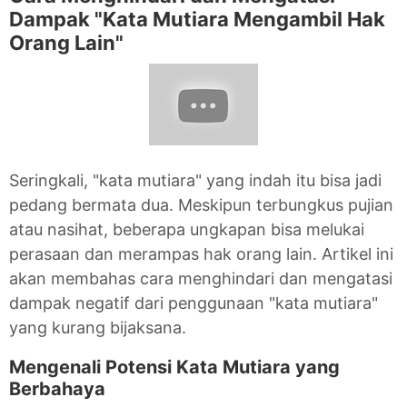
Dampak "Kata Mutiara Mengambil Hak
Orang Lain"
Seringkali, "kata mutiara" yang indah itu bisa jadi
pedang bermata dua. Meskipun terbungkus pujian
atau nasihat, beberapa ungkapan bisa melukai
perasaan dan merampas hak orang lain. Artikel ini
akan membahas cara menghindari dan mengatasi
dampak negatif dari penggunaan "kata mutiara"
yang kurang bijaksana.
Mengenali Potensi Kata Mutiara yang
Berbahaya