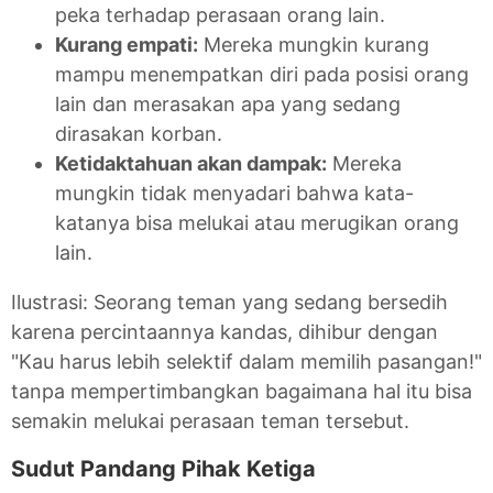
peka terhadap perasaan orang lain.
Kurang empati:
Mereka mungkin kurang
mampu menempatkan diri pada posisi orang
lain dan merasakan apa yang sedang
dirasakan korban.
Ketidaktahuan akan dampak:
Mereka
mungkin tidak menyadari bahwa kata-
katanya bisa melukai atau merugikan orang
lain.
Ilustrasi: Seorang teman yang sedang bersedih
karena percintaannya kandas, dihibur dengan
"Kau harus lebih selektif dalam memilih pasangan!"
tanpa mempertimbangkan bagaimana hal itu bisa
semakin melukai perasaan teman tersebut.
Sudut Pandang Pihak Ketiga