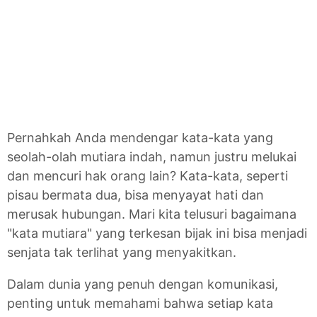
Pernahkah Anda mendengar kata-kata yang
seolah-olah mutiara indah, namun justru melukai
dan mencuri hak orang lain? Kata-kata, seperti
pisau bermata dua, bisa menyayat hati dan
merusak hubungan. Mari kita telusuri bagaimana
"kata mutiara" yang terkesan bijak ini bisa menjadi
senjata tak terlihat yang menyakitkan.
Dalam dunia yang penuh dengan komunikasi,
penting untuk memahami bahwa setiap kata