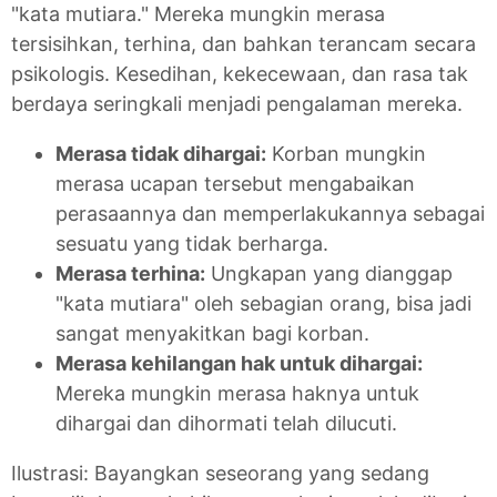
"kata mutiara." Mereka mungkin merasa
tersisihkan, terhina, dan bahkan terancam secara
psikologis. Kesedihan, kekecewaan, dan rasa tak
berdaya seringkali menjadi pengalaman mereka.
Merasa tidak dihargai:
Korban mungkin
merasa ucapan tersebut mengabaikan
perasaannya dan memperlakukannya sebagai
sesuatu yang tidak berharga.
Merasa terhina:
Ungkapan yang dianggap
"kata mutiara" oleh sebagian orang, bisa jadi
sangat menyakitkan bagi korban.
Merasa kehilangan hak untuk dihargai:
Mereka mungkin merasa haknya untuk
dihargai dan dihormati telah dilucuti.
Ilustrasi: Bayangkan seseorang yang sedang