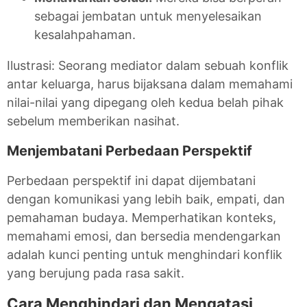
sebagai jembatan untuk menyelesaikan
kesalahpahaman.
Ilustrasi: Seorang mediator dalam sebuah konflik
antar keluarga, harus bijaksana dalam memahami
nilai-nilai yang dipegang oleh kedua belah pihak
sebelum memberikan nasihat.
Menjembatani Perbedaan Perspektif
Perbedaan perspektif ini dapat dijembatani
dengan komunikasi yang lebih baik, empati, dan
pemahaman budaya. Memperhatikan konteks,
memahami emosi, dan bersedia mendengarkan
adalah kunci penting untuk menghindari konflik
yang berujung pada rasa sakit.
Cara Menghindari dan Mengatasi