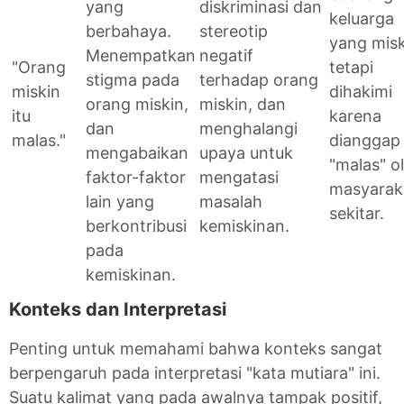
yang
diskriminasi dan
keluarga
berbahaya.
stereotip
yang misk
Menempatkan
negatif
"Orang
tetapi
stigma pada
terhadap orang
miskin
dihakimi
orang miskin,
miskin, dan
itu
karena
dan
menghalangi
malas."
dianggap
mengabaikan
upaya untuk
"malas" o
faktor-faktor
mengatasi
masyarak
lain yang
masalah
sekitar.
berkontribusi
kemiskinan.
pada
kemiskinan.
Konteks dan Interpretasi
Penting untuk memahami bahwa konteks sangat
berpengaruh pada interpretasi "kata mutiara" ini.
Suatu kalimat yang pada awalnya tampak positif,