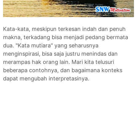
Kata-kata, meskipun terkesan indah dan penuh
makna, terkadang bisa menjadi pedang bermata
dua. "Kata mutiara" yang seharusnya
menginspirasi, bisa saja justru menindas dan
merampas hak orang lain. Mari kita telusuri
beberapa contohnya, dan bagaimana konteks
dapat mengubah interpretasinya.