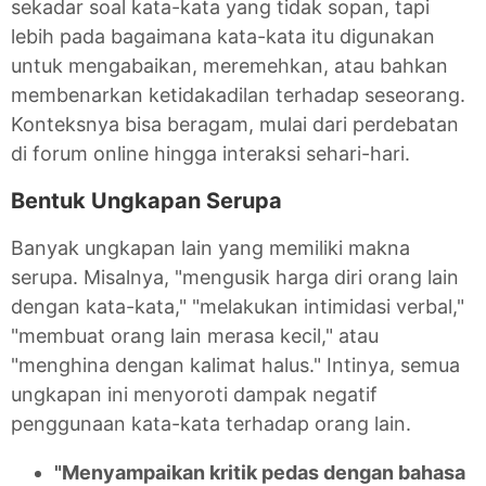
sekadar soal kata-kata yang tidak sopan, tapi
lebih pada bagaimana kata-kata itu digunakan
untuk mengabaikan, meremehkan, atau bahkan
membenarkan ketidakadilan terhadap seseorang.
Konteksnya bisa beragam, mulai dari perdebatan
di forum online hingga interaksi sehari-hari.
Bentuk Ungkapan Serupa
Banyak ungkapan lain yang memiliki makna
serupa. Misalnya, "mengusik harga diri orang lain
dengan kata-kata," "melakukan intimidasi verbal,"
"membuat orang lain merasa kecil," atau
"menghina dengan kalimat halus." Intinya, semua
ungkapan ini menyoroti dampak negatif
penggunaan kata-kata terhadap orang lain.
"Menyampaikan kritik pedas dengan bahasa