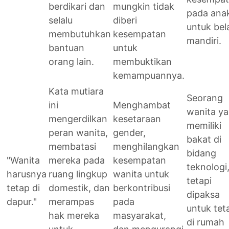
berdikari dan
mungkin tidak
pada ana
selalu
diberi
untuk bel
membutuhkan
kesempatan
mandiri.
bantuan
untuk
orang lain.
membuktikan
kemampuannya.
Kata mutiara
Seorang
ini
Menghambat
wanita y
mengerdilkan
kesetaraan
memiliki
peran wanita,
gender,
bakat di
membatasi
menghilangkan
bidang
"Wanita
mereka pada
kesempatan
teknologi
harusnya
ruang lingkup
wanita untuk
tetapi
tetap di
domestik, dan
berkontribusi
dipaksa
dapur."
merampas
pada
untuk tet
hak mereka
masyarakat,
di rumah