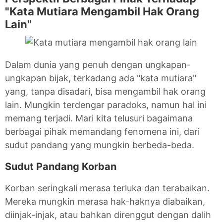
"Kata Mutiara Mengambil Hak Orang
Lain"
Dalam dunia yang penuh dengan ungkapan-
ungkapan bijak, terkadang ada "kata mutiara"
yang, tanpa disadari, bisa mengambil hak orang
lain. Mungkin terdengar paradoks, namun hal ini
memang terjadi. Mari kita telusuri bagaimana
berbagai pihak memandang fenomena ini, dari
sudut pandang yang mungkin berbeda-beda.
Sudut Pandang Korban
Korban seringkali merasa terluka dan terabaikan.
Mereka mungkin merasa hak-haknya diabaikan,
diinjak-injak, atau bahkan direnggut dengan dalih