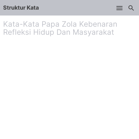
Struktur Kata
Skip to main content
Kata-Kata Papa Zola Kebenaran
Refleksi Hidup Dan Masyarakat