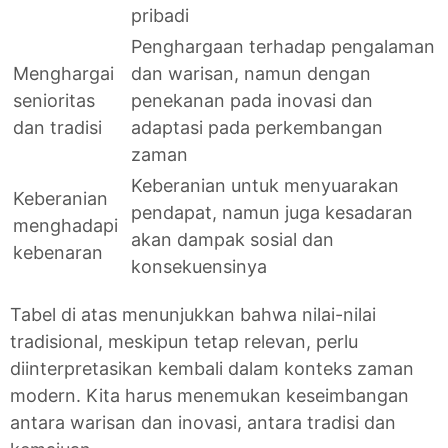
pribadi
Penghargaan terhadap pengalaman
Menghargai
dan warisan, namun dengan
senioritas
penekanan pada inovasi dan
dan tradisi
adaptasi pada perkembangan
zaman
Keberanian untuk menyuarakan
Keberanian
pendapat, namun juga kesadaran
menghadapi
akan dampak sosial dan
kebenaran
konsekuensinya
Tabel di atas menunjukkan bahwa nilai-nilai
tradisional, meskipun tetap relevan, perlu
diinterpretasikan kembali dalam konteks zaman
modern. Kita harus menemukan keseimbangan
antara warisan dan inovasi, antara tradisi dan