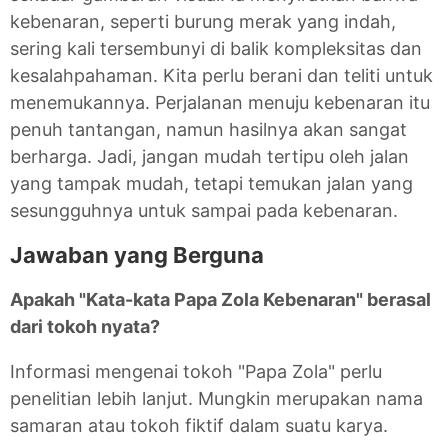
kebenaran, seperti burung merak yang indah,
sering kali tersembunyi di balik kompleksitas dan
kesalahpahaman. Kita perlu berani dan teliti untuk
menemukannya. Perjalanan menuju kebenaran itu
penuh tantangan, namun hasilnya akan sangat
berharga. Jadi, jangan mudah tertipu oleh jalan
yang tampak mudah, tetapi temukan jalan yang
sesungguhnya untuk sampai pada kebenaran.
Jawaban yang Berguna
Apakah "Kata-kata Papa Zola Kebenaran" berasal
dari tokoh nyata?
Informasi mengenai tokoh "Papa Zola" perlu
penelitian lebih lanjut. Mungkin merupakan nama
samaran atau tokoh fiktif dalam suatu karya.