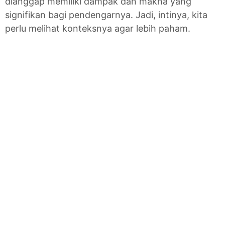
dianggap memiliki dampak dan makna yang
signifikan bagi pendengarnya. Jadi, intinya, kita
perlu melihat konteksnya agar lebih paham.