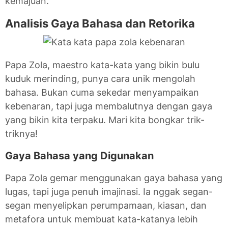
kemajuan.
Analisis Gaya Bahasa dan Retorika
Papa Zola, maestro kata-kata yang bikin bulu
kuduk merinding, punya cara unik mengolah
bahasa. Bukan cuma sekedar menyampaikan
kebenaran, tapi juga membalutnya dengan gaya
yang bikin kita terpaku. Mari kita bongkar trik-
triknya!
Gaya Bahasa yang Digunakan
Papa Zola gemar menggunakan gaya bahasa yang
lugas, tapi juga penuh imajinasi. Ia nggak segan-
segan menyelipkan perumpamaan, kiasan, dan
metafora untuk membuat kata-katanya lebih