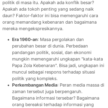
politik di masa itu. Apakah ada konflik besar?
Apakah ada tokoh penting yang sedang naik
daun? Faktor-faktor ini bisa memengaruhi cara
orang memandang kebenaran dan bagaimana
mereka mengekspresikannya.
Era 1960-an
: Masa pergolakan dan
perubahan besar di dunia. Perbedaan
pandangan politik, sosial, dan ekonomi
mungkin memengaruhi ungkapan "kata-kata
Papa Zola Kebenaran". Bisa jadi, ungkapan ini
muncul sebagai respons terhadap situasi
politik yang kompleks.
Perkembangan Media
: Peran media massa di
zaman tersebut juga berpengaruh.
Bagaimana informasi tersebar? Bagaimana
orang bereaksi terhadap informasi yang