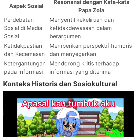
Resonansi dengan Kata-kata
Aspek Sosial
Papa Zola
Perdebatan
Menyentil kekeliruan dan
Sosial di Media
ketidakdewasaan dalam
Sosial
berargumen
Ketidakpastian
Memberikan perspektif humoris
dan Kecemasan
dan menyegarkan
Ketergantungan
Mendorong kritis terhadap
pada Informasi
informasi yang diterima
Konteks Historis dan Sosiokultural