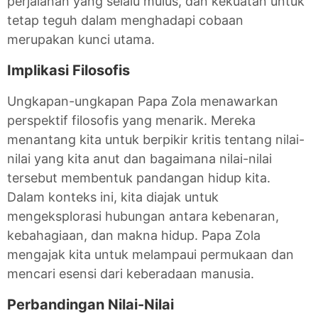
perjalanan yang selalu mulus, dan kekuatan untuk
tetap teguh dalam menghadapi cobaan
merupakan kunci utama.
Implikasi Filosofis
Ungkapan-ungkapan Papa Zola menawarkan
perspektif filosofis yang menarik. Mereka
menantang kita untuk berpikir kritis tentang nilai-
nilai yang kita anut dan bagaimana nilai-nilai
tersebut membentuk pandangan hidup kita.
Dalam konteks ini, kita diajak untuk
mengeksplorasi hubungan antara kebenaran,
kebahagiaan, dan makna hidup. Papa Zola
mengajak kita untuk melampaui permukaan dan
mencari esensi dari keberadaan manusia.
Perbandingan Nilai-Nilai