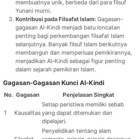
membuatnya unik, berbeda dari para filsuf
Yunani murni.
Kontribusi pada Filsafat Islam:
Gagasan-
gagasan Al-Kindi menjadi batu loncatan
penting bagi perkembangan filsafat Islam
selanjutnya. Banyak filsuf Islam berikutnya
membangun dan memperluas pemikirannya,
menjadikan Al-Kindi sebagai figur penting
dalam sejarah pemikiran Islam.
Gagasan-Gagasan Kunci Al-Kindi
No.
Gagasan
Penjelasan Singkat
Setiap peristiwa memiliki sebab
1
Kausalitas
yang dapat ditemukan dan
dipelajari.
Penyelidikan tentang alam