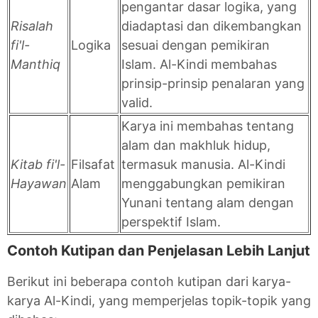
pengantar dasar logika, yang
Risalah
diadaptasi dan dikembangkan
fi'l-
Logika
sesuai dengan pemikiran
Manthiq
Islam. Al-Kindi membahas
prinsip-prinsip penalaran yang
valid.
Karya ini membahas tentang
alam dan makhluk hidup,
Kitab fi'l-
Filsafat
termasuk manusia. Al-Kindi
Hayawan
Alam
menggabungkan pemikiran
Yunani tentang alam dengan
perspektif Islam.
Contoh Kutipan dan Penjelasan Lebih Lanjut
Berikut ini beberapa contoh kutipan dari karya-
karya Al-Kindi, yang memperjelas topik-topik yang