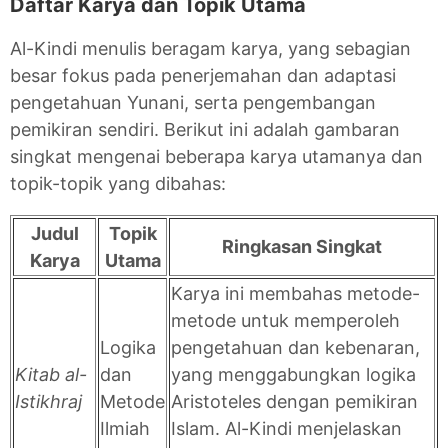
Daftar Karya dan Topik Utama
Al-Kindi menulis beragam karya, yang sebagian
besar fokus pada penerjemahan dan adaptasi
pengetahuan Yunani, serta pengembangan
pemikiran sendiri. Berikut ini adalah gambaran
singkat mengenai beberapa karya utamanya dan
topik-topik yang dibahas:
Judul
Topik
Ringkasan Singkat
Karya
Utama
Karya ini membahas metode-
metode untuk memperoleh
Logika
pengetahuan dan kebenaran,
Kitab al-
dan
yang menggabungkan logika
Istikhraj
Metode
Aristoteles dengan pemikiran
Ilmiah
Islam. Al-Kindi menjelaskan