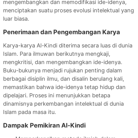
mengembangkan dan memodifikasi ide-idenya,
menciptakan suatu proses evolusi intelektual yang
luar biasa.
Penerimaan dan Pengembangan Karya
Karya-karya Al-Kindi diterima secara luas di dunia
Islam. Para ilmuwan berikutnya mengkaji,
mengkritisi, dan mengembangkan ide-idenya.
Buku-bukunya menjadi rujukan penting dalam
berbagai disiplin ilmu, dan disalin berulang kali,
memastikan bahwa ide-idenya tetap hidup dan
dipelajari. Proses ini menunjukkan betapa
dinamisnya perkembangan intelektual di dunia
Islam pada masa itu.
Dampak Pemikiran Al-Kindi