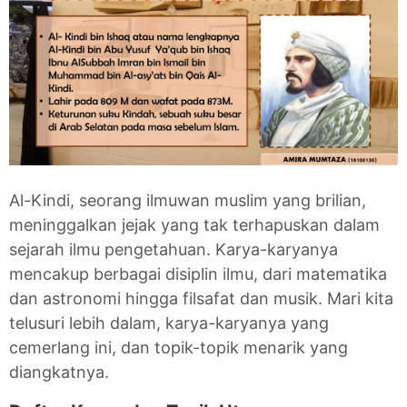
Al-Kindi, seorang ilmuwan muslim yang brilian,
meninggalkan jejak yang tak terhapuskan dalam
sejarah ilmu pengetahuan. Karya-karyanya
mencakup berbagai disiplin ilmu, dari matematika
dan astronomi hingga filsafat dan musik. Mari kita
telusuri lebih dalam, karya-karyanya yang
cemerlang ini, dan topik-topik menarik yang
diangkatnya.