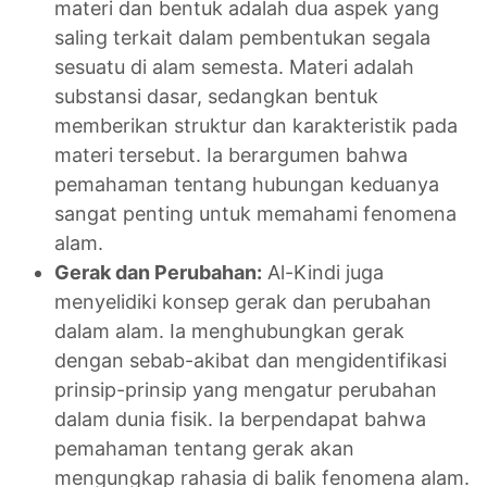
materi dan bentuk adalah dua aspek yang
saling terkait dalam pembentukan segala
sesuatu di alam semesta. Materi adalah
substansi dasar, sedangkan bentuk
memberikan struktur dan karakteristik pada
materi tersebut. Ia berargumen bahwa
pemahaman tentang hubungan keduanya
sangat penting untuk memahami fenomena
alam.
Gerak dan Perubahan:
Al-Kindi juga
menyelidiki konsep gerak dan perubahan
dalam alam. Ia menghubungkan gerak
dengan sebab-akibat dan mengidentifikasi
prinsip-prinsip yang mengatur perubahan
dalam dunia fisik. Ia berpendapat bahwa
pemahaman tentang gerak akan
mengungkap rahasia di balik fenomena alam.