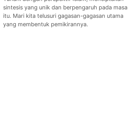
sintesis yang unik dan berpengaruh pada masa
itu. Mari kita telusuri gagasan-gagasan utama
yang membentuk pemikirannya.