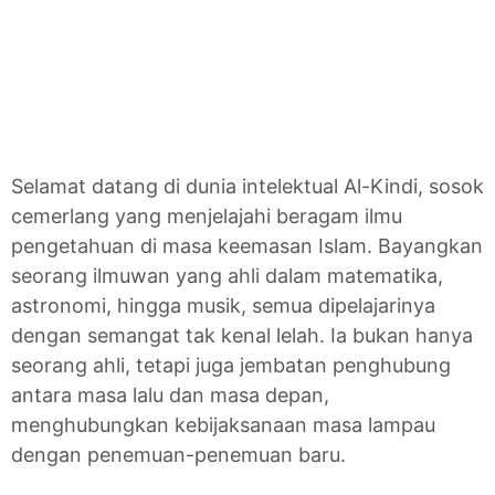
Selamat datang di dunia intelektual Al-Kindi, sosok
cemerlang yang menjelajahi beragam ilmu
pengetahuan di masa keemasan Islam. Bayangkan
seorang ilmuwan yang ahli dalam matematika,
astronomi, hingga musik, semua dipelajarinya
dengan semangat tak kenal lelah. Ia bukan hanya
seorang ahli, tetapi juga jembatan penghubung
antara masa lalu dan masa depan,
menghubungkan kebijaksanaan masa lampau
dengan penemuan-penemuan baru.