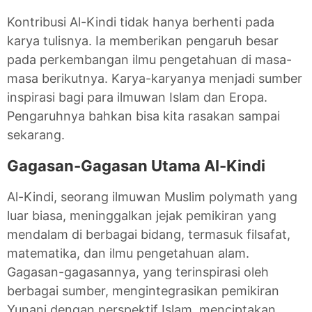
Kontribusi Al-Kindi tidak hanya berhenti pada
karya tulisnya. Ia memberikan pengaruh besar
pada perkembangan ilmu pengetahuan di masa-
masa berikutnya. Karya-karyanya menjadi sumber
inspirasi bagi para ilmuwan Islam dan Eropa.
Pengaruhnya bahkan bisa kita rasakan sampai
sekarang.
Gagasan-Gagasan Utama Al-Kindi
Al-Kindi, seorang ilmuwan Muslim polymath yang
luar biasa, meninggalkan jejak pemikiran yang
mendalam di berbagai bidang, termasuk filsafat,
matematika, dan ilmu pengetahuan alam.
Gagasan-gagasannya, yang terinspirasi oleh
berbagai sumber, mengintegrasikan pemikiran
Yunani dengan perspektif Islam, menciptakan