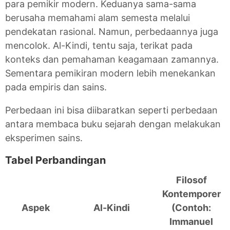
para pemikir modern. Keduanya sama-sama
berusaha memahami alam semesta melalui
pendekatan rasional. Namun, perbedaannya juga
mencolok. Al-Kindi, tentu saja, terikat pada
konteks dan pemahaman keagamaan zamannya.
Sementara pemikiran modern lebih menekankan
pada empiris dan sains.
Perbedaan ini bisa diibaratkan seperti perbedaan
antara membaca buku sejarah dengan melakukan
eksperimen sains.
Tabel Perbandingan
Filosof
Kontemporer
Aspek
Al-Kindi
(Contoh:
Immanuel