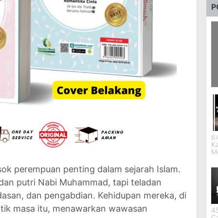
P
3
S
6
K
M
sok perempuan penting dalam sejarah Islam.
 dan putri Nabi Muhammad, tapi teladan
asan, dan pengabdian. Kehidupan mereka, di
litik masa itu, menawarkan wawasan
4
C