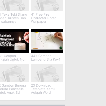
 Teka Teki Silang
41 Free Fire
hani Kristen Dan
Character Photo
awabannya
Wallpaper
3+ Ucapan
44+ Gambar
akziah Untuk Non
Lambang Sila Ke-4
slim In English
2 Gambar Burung
23 Download
aruda Pancasila
Template Kartu
ntuk Anak Sd
Aqiqah Word