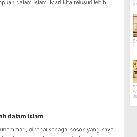
uan dalam Islam. Mari kita telusuri lebih
It
54
P
5
W
J
ah dalam Islam
 Muhammad, dikenal sebagai sosok yang kaya,