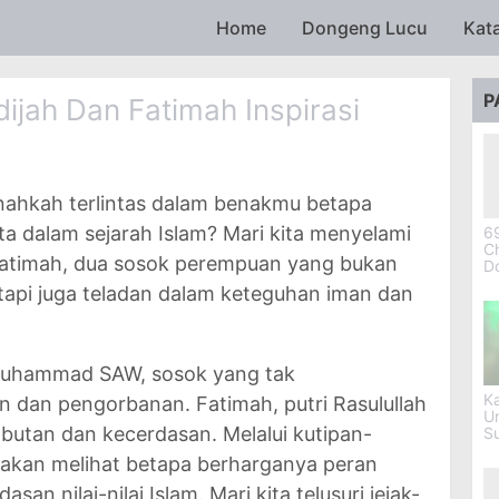
Skip to main content
Home
Dongeng Lucu
Kat
P
ijah Dan Fatimah Inspirasi
ernahkah terlintas dalam benakmu betapa
a dalam sejarah Islam? Mari kita menyelami
69
Ch
n Fatimah, dua sosok perempuan yang bukan
D
tetapi juga teladan dalam keteguhan iman dan
 Muhammad SAW, sosok yang tak
Ka
 dan pengorbanan. Fatimah, putri Rasulullah
U
utan dan kecerdasan. Melalui kutipan-
S
ta akan melihat betapa berharganya peran
n nilai-nilai Islam. Mari kita telusuri jejak-