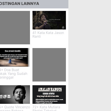
OSTINGAN LAINNYA
41 Kata Kata Jason
Ranti
2 Aksara Jawa
ayang
4+ Doa Buat
akak Yang Sudah
eninggal
42+ Tulisan Di Cup
Minuman
5+ Quote Vincenzo
72+ Kata Mutiara
assano Bahasa
Sholat Tahajud