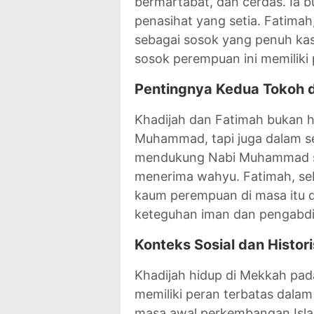
bermartabat, dan cerdas. Ia bu
penasihat yang setia. Fatimah
sebagai sosok yang penuh kas
sosok perempuan ini memiliki
Pentingnya Kedua Tokoh d
Khadijah dan Fatimah bukan h
Muhammad, tapi juga dalam se
mendukung Nabi Muhammad seca
menerima wahyu. Fatimah, seba
kaum perempuan di masa itu 
keteguhan iman dan pengabdi
Konteks Sosial dan Histori
Khadijah hidup di Mekkah pa
memiliki peran terbatas dala
masa awal perkembangan Islam