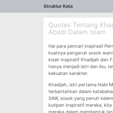
Struktur Kata
Quotes Tentang Khad
Abadi Dalam Islam
Hai para pencari inspirasi! P
kuatnya pengaruh sosok wanit
kisah inspiratif Khadijah da
hanya menjadi istri dan ibu, 
kekuatan karakter.
Khadijah, istri pertama Nabi
terbantahkan dalam ketabahan
SAW, sosok yang penuh kelemb
kutipan inspiratif mereka, ki
mereka dalam membentuk landasa