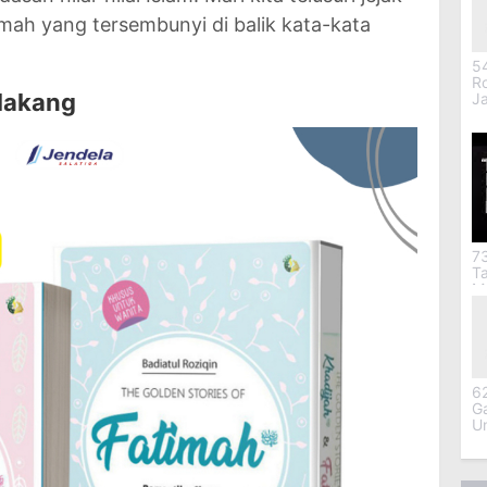
mah yang tersembunyi di balik kata-kata
54
Ro
elakang
J
7
T
Mu
6
G
U