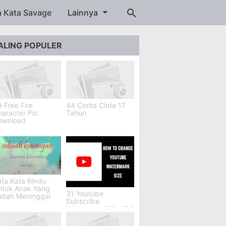
a Kata Savage
Lainnya
ALING POPULER
 Free Fire
44 Cerita Cinta 17
aracter Pic
Tahun
ownload
ta Kata Rindu
ntuk Anak Yang
31 Youtube
udah Meninggal
Subscribe
Watermark 150x150