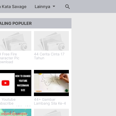
a Kata Savage
Lainnya
ALING POPULER
 Free Fire
44 Cerita Cinta 17
aracter Pic
Tahun
ownload
1 Youtube
44+ Gambar
ubscribe
Lambang Sila Ke-4
atermark 150x150