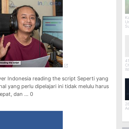
Ka
U
S
41
C
W
ver Indonesia reading the script Seperti yang
al yang perlu dipelajari ini tidak melulu harus
epat, dan … 0
28
Ae