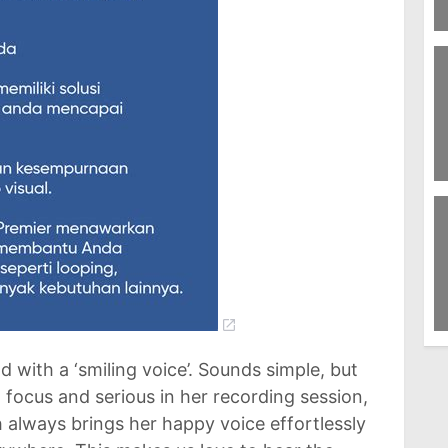
9
To
3
Fo
5
Pa
d with a ‘smiling voice’. Sounds simple, but
 focus and serious in her recording session,
h always brings her happy voice effortlessly