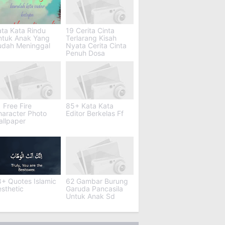
ta Kata Rindu
19 Cerita Cinta
ntuk Anak Yang
Terlarang Kisah
udah Meninggal
Nyata Cerita Cinta
Penuh Dosa
 Free Fire
85+ Kata Kata
haracter Photo
Editor Berkelas Ff
allpaper
+ Quotes Islamic
62 Gambar Burung
sthetic
Garuda Pancasila
Untuk Anak Sd