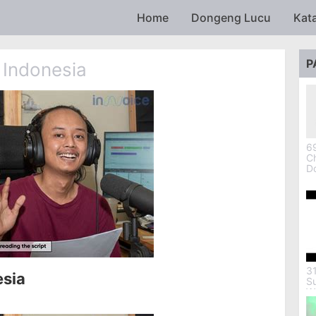
Skip to main content
Home
Dongeng Lucu
Kat
P
 Indonesia
69
Ch
D
3
esia
S
W