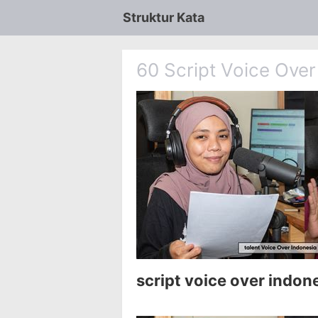
Struktur Kata
60 Script Voice Over
script voice over indon