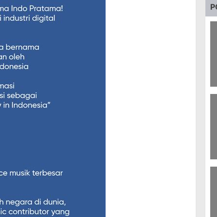
P
13
S
9
B
A