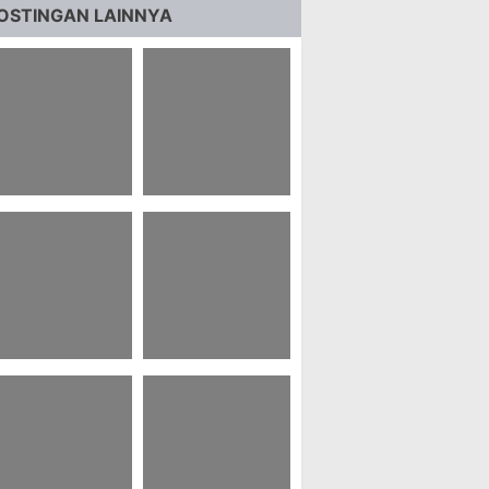
OSTINGAN LAINNYA
 Kata Kata Kera
64 Quotes
akti Sun Go Kong
Akuntansi Romantis
3 Laporan
71 Komen Giveaway
erbentuk Naskah
Lucu
dalah