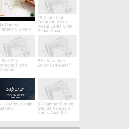
19 Cerita Cinta
Terlarang Kisah
4+ Gambar
Nyata Cerita Cinta
ambang Sila Ke-4
Penuh Dosa
 Free Fire
85+ Kata Kata
haracter Photo
Editor Berkelas Ff
allpaper
+ Quotes Islamic
62 Gambar Burung
sthetic
Garuda Pancasila
Untuk Anak Sd