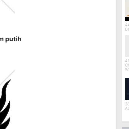
4
L
m putih
41
C
W
28
Ae