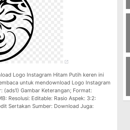
6
M
9
U
D
In
load Logo Instagram Hitam Putih keren ini
n Membaca untuk mendownload Logo Instagram
r: (ads1) Gambar Keterangan; Format:
: Resolusi: Editable: Rasio Aspek: 3:2:
8
J
edit Sertakan Sumber: Download Juga: