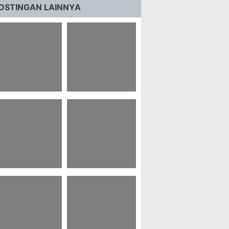
OSTINGAN LAINNYA
5 Komentar
23 Gombalan Anak
enarik Untuk
Ips Sosiologi
iveaway Uang
 Teka Teki
99 Binatang Hk Hari
sident Evil 4 Ps2
Ini 2022