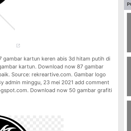
P
7
 gambar kartun keren abis 3d hitam putih di
M
G
gambar kartun. Download now 87 gambar
baik. Source: rekreartive.com. Gambar logo
 By admin minggu, 23 mei 2021 add comment
ogspot.com. Download now 50 gambar grafiti
31
Re