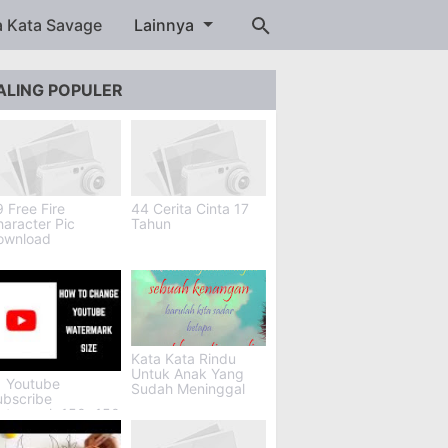
a Kata Savage
Lainnya
ALING POPULER
 Free Fire
44 Cerita Cinta 17
aracter Pic
Tahun
ownload
Kata Kata Rindu
Untuk Anak Yang
1 Youtube
Sudah Meninggal
ubscribe
atermark 150x150