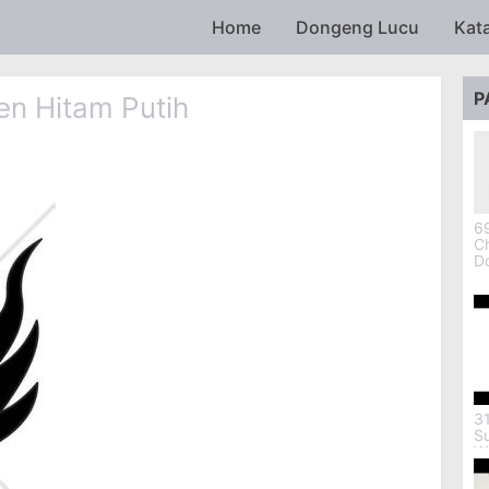
Skip to main content
Home
Dongeng Lucu
Kat
P
n Hitam Putih
69
Ch
D
3
S
W