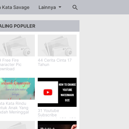
a Kata Savage
Lainnya
ALING POPULER
 Free Fire
44 Cerita Cinta 17
aracter Pic
Tahun
ownload
ta Kata Rindu
ntuk Anak Yang
31 Youtube
udah Meninggal
Subscribe
Watermark 150x150