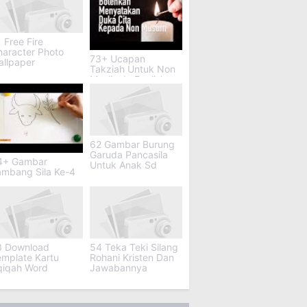
 Free Fire
haracter Photo
73+ Ucapan
allpaper
Takziah Untuk Non
Muslim In English
62 Gambar Burung
Garuda Pancasila
4+ Gambar
Untuk Anak Sd
ambang Sila Ke-4
3 Download
54 Teka Teki Silang
emplate Kartu
Rohani Kristen Dan
qiqah Word
Jawabannya