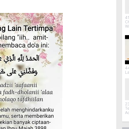
41
C
W
4
L
2
T
A