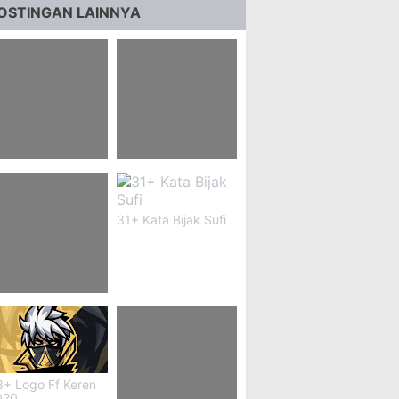
OSTINGAN LAINNYA
 Kata Kata Buat
81+ Kata Kata Buat
acar Yang
Di Cup Minuman
elingkuh Diam-
iam
31+ Kata Bijak Sufi
5+ Kata Kata
unggu Chat Dari
acar
3+ Logo Ff Keren
020