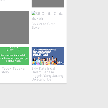
90+ Sindiran Buat
Haters Kpop
36 Cerita Cinta
Bokeh
 Puisi Untuk
akak Yang Sudah
eninggal
8 Tebak Tebakan
84+ Kata Indah
 Story
Dalam Bahasa
Inggris Yang Jarang
Diketahui Dan
Artinya