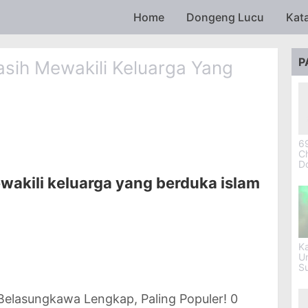
Skip to main content
Home
Dongeng Lucu
Kat
P
sih Mewakili Keluarga Yang
69
Ch
D
wakili keluarga yang berduka islam
Ka
U
S
 Belasungkawa Lengkap, Paling Populer! 0