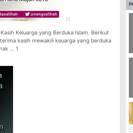
P
Kasih Keluarga yang Berduka Islam. Berikut
 terima kasih mewakili keuarga yang berduka
mak … 1
75
P
S
d
9
N
P
9
2