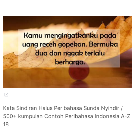
Kata Sindiran Halus Peribahasa Sunda Nyindir /
500+ kumpulan Contoh Peribahasa Indonesia A-Z
18