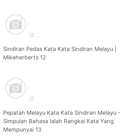
Sindiran Pedas Kata Kata Sindiran Melayu |
Mikeherberts 12
Pepatah Melayu Kata Kata Sindiran Melayu -
Simpulan Bahasa Ialah Rangkai Kata Yang
Mempunyai 13