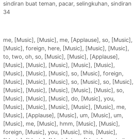
sindiran buat teman, pacar, selingkuhan, sindiran
34
me, [Music], [Music], me, [Applause], so, [Music],
[Music], foreign, here, [Music], [Music], [Music],
to, two, oh, so, [Music], [Music], [Applause],
[Music], [Music], [Music], [Music], [Music],
[Music], [Music], [Music], so, [Music], foreign,
[Music], [Music], [Music], so, [Music], so, [Music],
[Music], [Music], [Music], [Music], [Music], so,
[Music], [Music], [Music], do, [Music], you,
[Music], [Music], [Music], [Music], [Music], me,
[Music], [Applause], [Music], um, [Music], um,
[Music], me, [Music], hmm, [Music], [Music],
foreign, [Music], you, [Music], this, [Music],