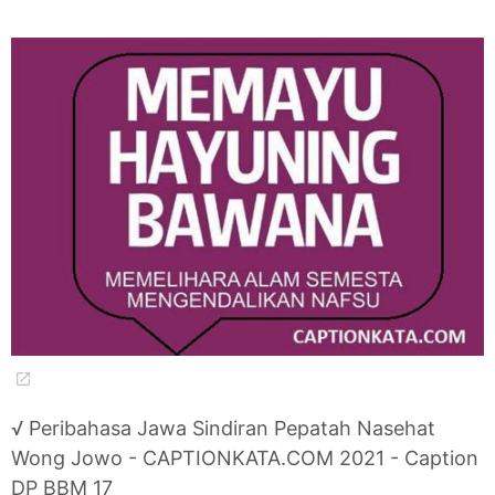
√ Peribahasa Jawa Sindiran Pepatah Nasehat
Wong Jowo - CAPTIONKATA.COM 2021 - Caption
DP BBM 17