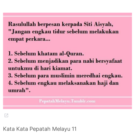
Kata Kata Pepatah Melayu 11