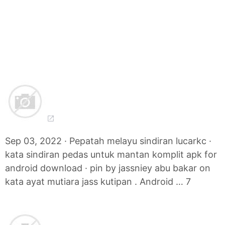
Sep 03, 2022 · Pepatah melayu sindiran lucarkc ·
kata sindiran pedas untuk mantan komplit apk for
android download · pin by jassniey abu bakar on
kata ayat mutiara jass kutipan . Android … 7