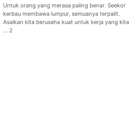
Untuk orang yang merasa paling benar. Seekor
kerbau membawa lumpur, semuanya terpalit.
Asalkan kita berusaha kuat untuk kerja yang kita
… 2