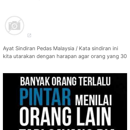
Ayat Sindiran Pedas Malaysia / Kata sindiran ini
kita utarakan dengan harapan agar orang yang 30