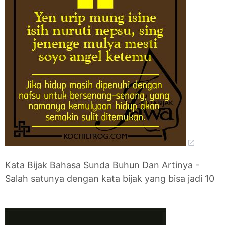
Kata Bijak Bahasa Sunda Buhun Dan Artinya -
Salah satunya dengan kata bijak yang bisa jadi 10