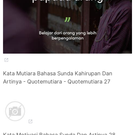
Kata Mutiara Bahasa Sunda Kahirupan Dan
Artinya - Quotemutiara - Quotemutiara 27
Kata Motivasi Bahasa Sunda Dan Artinya 28