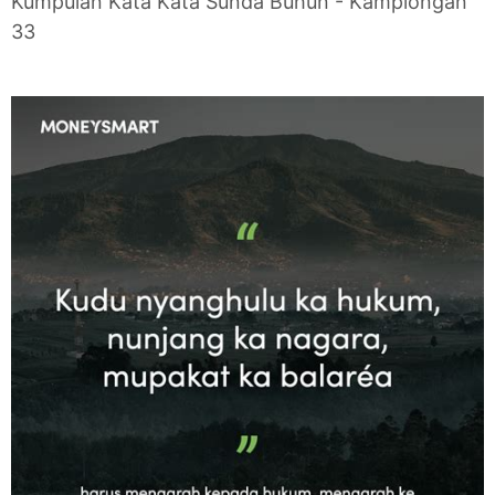
Kumpulan Kata Kata Sunda Buhun - Kamplongan
33