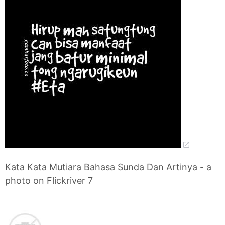
Kata Kata Mutiara Bahasa Sunda Dan Artinya - a
photo on Flickriver 7