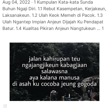
Aug 04, 2022 · 1 Kumpulan Kata-kata Sunda
Buhun Ngaji Diri. 1.1 Rebut Kasempetan, Kerjakeun,
Laksanakeun. 1.2 Ulah Keok Memeh di Pacok. 1.3
Ulah Ngantep Impian Anjeun Dijajah Ku Pendapat
Batur. 1.4 Kualitas Pikiran Anjeun Nangtukeun … 1