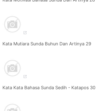
Kata Mutiara Sunda Buhun Dan Artinya 29
Kata Kata Bahasa Sunda Sedih - Katapos 30