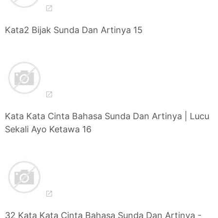
Kata2 Bijak Sunda Dan Artinya 15
Kata Kata Cinta Bahasa Sunda Dan Artinya | Lucu
Sekali Ayo Ketawa 16
32 Kata Kata Cinta Bahasa Sunda Dan Artinya -