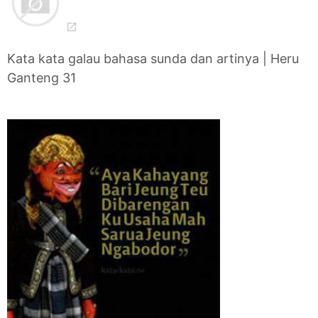
Kata kata galau bahasa sunda dan artinya | Heru
Ganteng 31