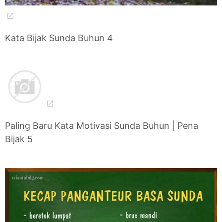
Kata Bijak Sunda Buhun 4
Paling Baru Kata Motivasi Sunda Buhun | Pena
Bijak 5