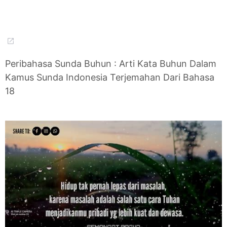
Peribahasa Sunda Buhun : Arti Kata Buhun Dalam
Kamus Sunda Indonesia Terjemahan Dari Bahasa
18