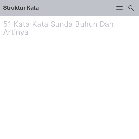
Struktur Kata
Skip to main content
51 Kata Kata Sunda Buhun Dan
Artinya