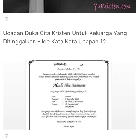
Ucapan Duka Cita Kristen Untuk Keluarga Yang
Ditinggalkan - Ide Kata Kata Ucapan 12