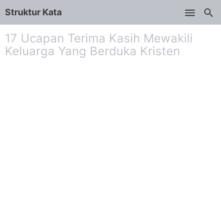
Struktur Kata
Skip to main content
17 Ucapan Terima Kasih Mewakili
Keluarga Yang Berduka Kristen