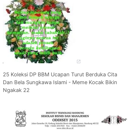
25 Koleksi DP BBM Ucapan Turut Berduka Cita
Dan Bela Sungkawa Islami - Meme Kocak Bikin
Ngakak 22