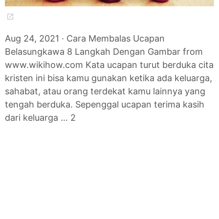
Aug 24, 2021 · Cara Membalas Ucapan
Belasungkawa 8 Langkah Dengan Gambar from
www.wikihow.com Kata ucapan turut berduka cita
kristen ini bisa kamu gunakan ketika ada keluarga,
sahabat, atau orang terdekat kamu lainnya yang
tengah berduka. Sepenggal ucapan terima kasih
dari keluarga … 2