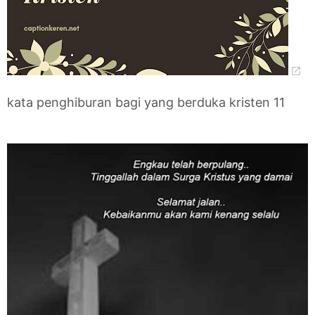
kata penghiburan bagi yang berduka kristen 11