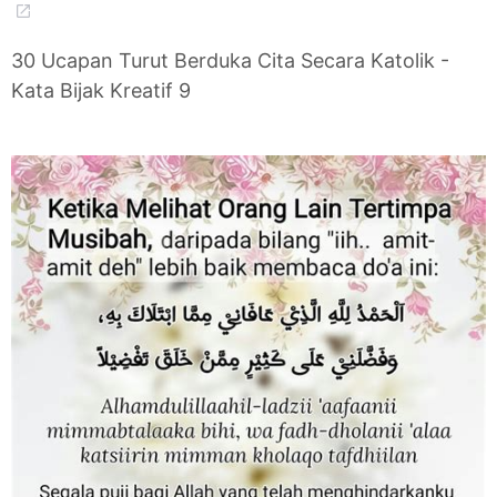
30 Ucapan Turut Berduka Cita Secara Katolik -
Kata Bijak Kreatif 9