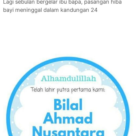
Lagi sebulan bergelar ibu bapa, pasangan hiba
bayi meninggal dalam kandungan 24