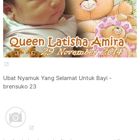
Ubat Nyamuk Yang Selamat Untuk Bayi -
brensuko 23