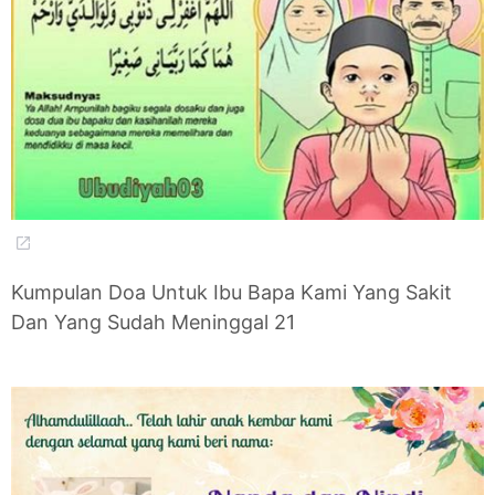
Kumpulan Doa Untuk Ibu Bapa Kami Yang Sakit
Dan Yang Sudah Meninggal 21