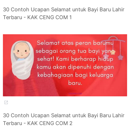
30 Contoh Ucapan Selamat untuk Bayi Baru Lahir
Terbaru - KAK CENG COM 1
30 Contoh Ucapan Selamat untuk Bayi Baru Lahir
Terbaru - KAK CENG COM 2