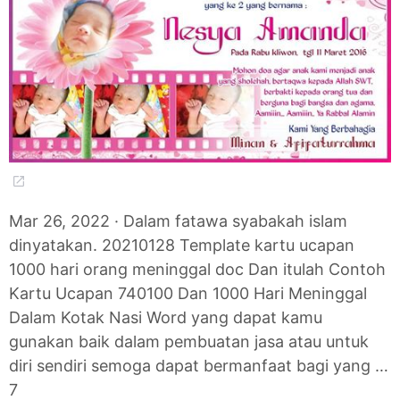
Mar 26, 2022 · Dalam fatawa syabakah islam
dinyatakan. 20210128 Template kartu ucapan
1000 hari orang meninggal doc Dan itulah Contoh
Kartu Ucapan 740100 Dan 1000 Hari Meninggal
Dalam Kotak Nasi Word yang dapat kamu
gunakan baik dalam pembuatan jasa atau untuk
diri sendiri semoga dapat bermanfaat bagi yang …
7