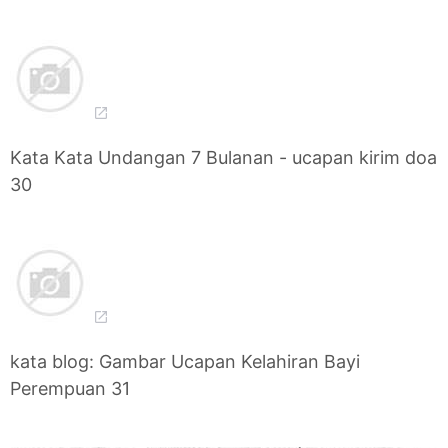
Kata Kata Undangan 7 Bulanan - ucapan kirim doa
30
kata blog: Gambar Ucapan Kelahiran Bayi
Perempuan 31