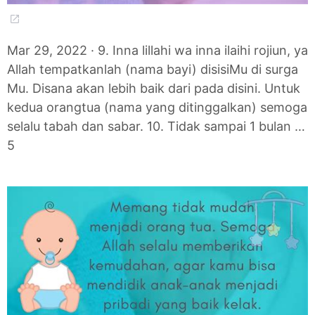
Mar 29, 2022 · 9. Inna lillahi wa inna ilaihi rojiun, ya
Allah tempatkanlah (nama bayi) disisiMu di surga
Mu. Disana akan lebih baik dari pada disini. Untuk
kedua orangtua (nama yang ditinggalkan) semoga
selalu tabah dan sabar. 10. Tidak sampai 1 bulan …
5