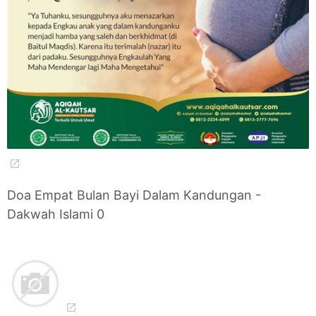
Doa Empat Bulan Bayi Dalam Kandungan -
Dakwah Islami 0