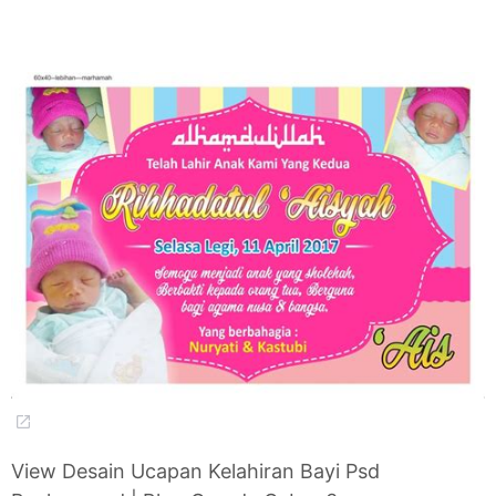
View Desain Ucapan Kelahiran Bayi Psd