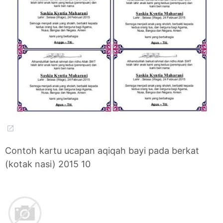
Contoh kartu ucapan aqiqah bayi pada berkat
(kotak nasi) 2015 10