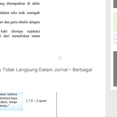
4
Ti
30
B
T
 Tidak Langsung Dalam Jurnal – Berbagai
2
Da