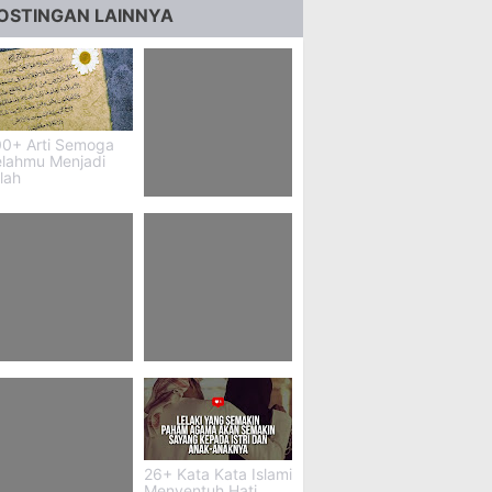
OSTINGAN LAINNYA
00+ Arti Semoga
elahmu Menjadi
llah
62 Quotes Film
Barat
9 Contoh
73 Kutipan Novel
andiwara Bahasa
Sejarah
awa
26+ Kata Kata Islami
Menyentuh Hati