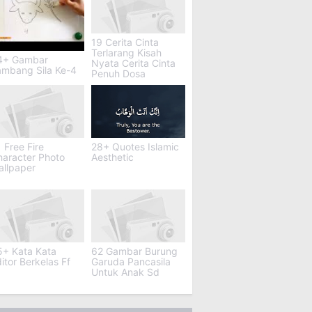
19 Cerita Cinta
Terlarang Kisah
4+ Gambar
Nyata Cerita Cinta
ambang Sila Ke-4
Penuh Dosa
 Free Fire
28+ Quotes Islamic
haracter Photo
Aesthetic
allpaper
5+ Kata Kata
62 Gambar Burung
itor Berkelas Ff
Garuda Pancasila
Untuk Anak Sd