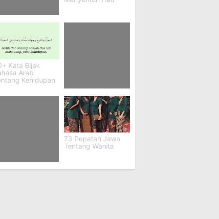
8 Dongeng Buat
dur Pacar
+ Kata Bijak
ahasa Arab
entang Kehidupan
77+ "buku Seperti
Delia - Novel Erotis
(dewasa): Baca
Novel Hot Romantis
Roy
73 Pepatah Jawa
Tentang Wanita
0+ Nama Guild
n Artinya