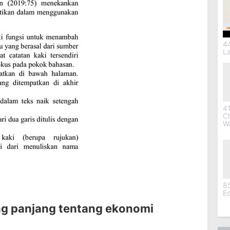
4
L
41
C
W
8
Ed
ng panjang tentang ekonomi