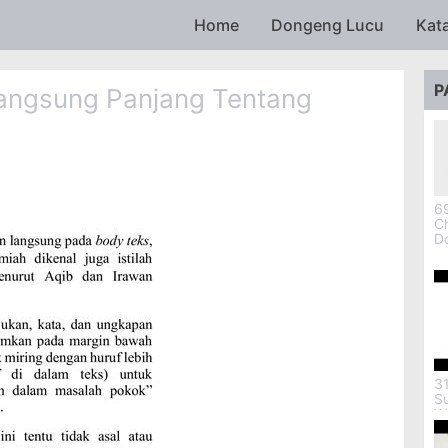
Skip to main content
Home
Dongeng Lucu
Kat
P
Langsung Panjang Tentang
69
Ch
D
3
S
W