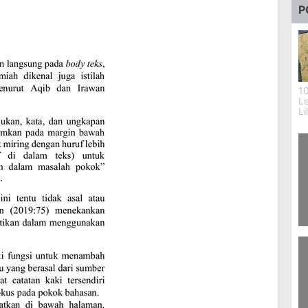
P
1
L
Li
4
S
J