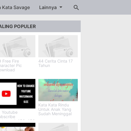
a Kata Savage
Lainnya
ALING POPULER
 Free Fire
44 Cerita Cinta 17
aracter Pic
Tahun
ownload
Kata Kata Rindu
Untuk Anak Yang
1 Youtube
Sudah Meninggal
ubscribe
atermark 150x150