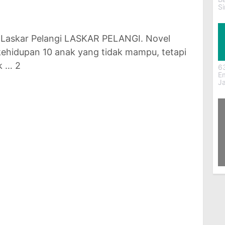
S
l Laskar Pelangi LASKAR PELANGI. Novel
kehidupan 10 anak yang tidak mampu, tetapi
k … 2
6
E
J
2
Pe