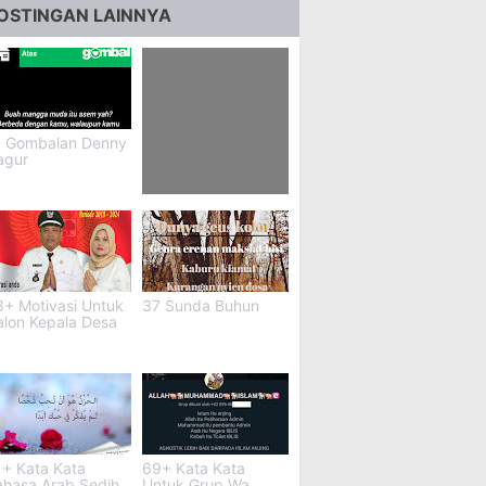
OSTINGAN LAINNYA
1 Gombalan Denny
agur
75+ Cara Berbakti
Kepada Orang Tua
Yang Sudah
Meninggal
Rumaysho
8+ Motivasi Untuk
37 Sunda Buhun
alon Kepala Desa
1+ Kata Kata
69+ Kata Kata
ahasa Arab Sedih
Untuk Grup Wa