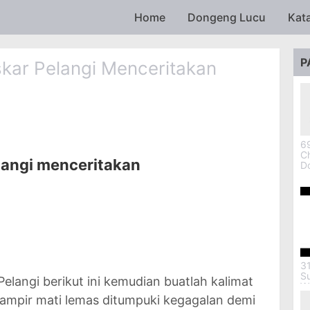
Skip to main content
Home
Dongeng Lucu
Kat
P
skar Pelangi Menceritakan
69
Ch
elangi menceritakan
D
3
S
elangi berikut ini kemudian buatlah kalimat
W
hampir mati lemas ditumpuki kegagalan demi