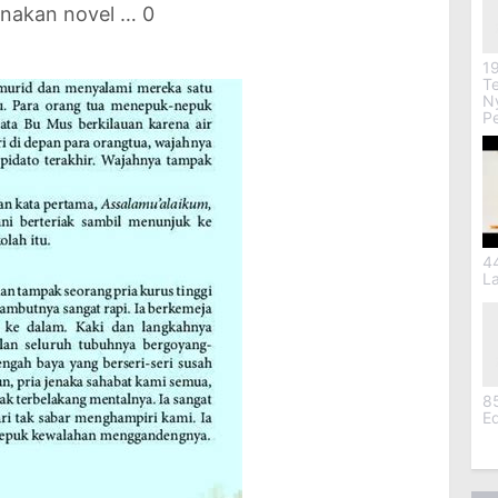
enakan novel … 0
19
Te
Ny
P
4
L
8
Ed