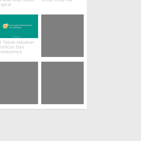
ingkat
3 Tebak-tebakan
moticon Dan
awabannya
100+ Kata
Giveaway
7 Teks Ucapan
80 Best Friend
rpisahan Kerja
Captions Aesthetic