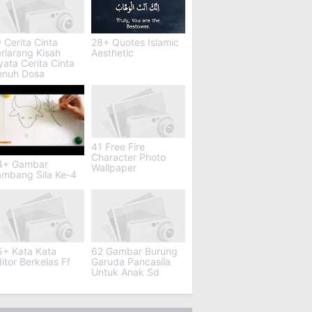
 Cerita Cinta
28+ Quotes Islamic
rlarang Kisah
Aesthetic
ata Cerita Cinta
enuh Dosa
41 Free Fire
Character Photo
4+ Gambar
Wallpaper
ambang Sila Ke-4
5+ Kata Kata
62 Gambar Burung
itor Berkelas Ff
Garuda Pancasila
Untuk Anak Sd