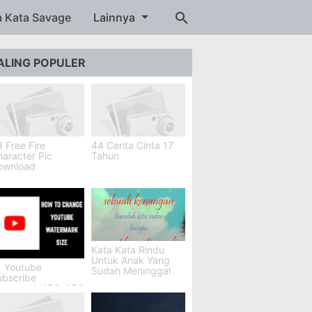
a Kata Savage
Lainnya
ALING POPULER
 Free Fire
44 Cerita Cinta 17
aracter Pic
Tahun
ownload
Kata Kata Rindu
Untuk Anak Yang
1 Youtube
Sudah Meninggal
ubscribe
atermark 150x150