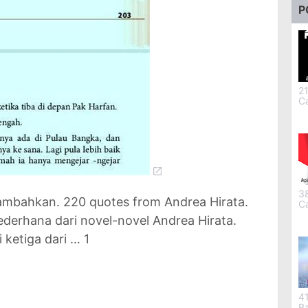
P
2
C
3
tambahkan. 220 quotes from Andrea Hirata.
C
sederhana dari novel-novel Andrea Hirata.
ketiga dari … 1
4
B