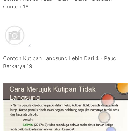
Contoh 18
Contoh Kutipan Langsung Lebih Dari 4 - Paud
Berkarya 19