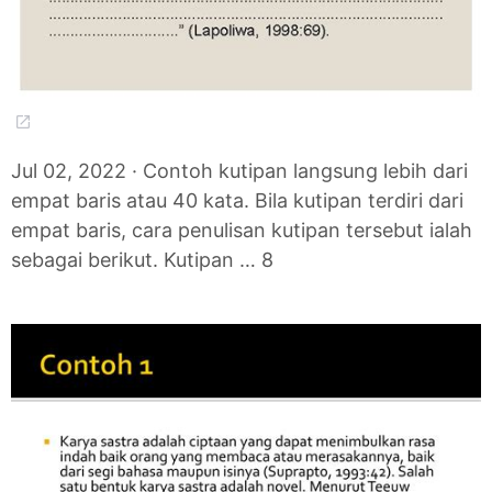
Jul 02, 2022 · Contoh kutipan langsung lebih dari
empat baris atau 40 kata. Bila kutipan terdiri dari
empat baris, cara penulisan kutipan tersebut ialah
sebagai berikut. Kutipan … 8