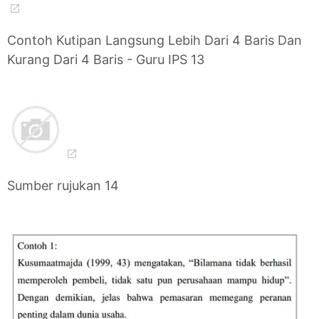
Contoh Kutipan Langsung Lebih Dari 4 Baris Dan
Kurang Dari 4 Baris - Guru IPS 13
Sumber rujukan 14