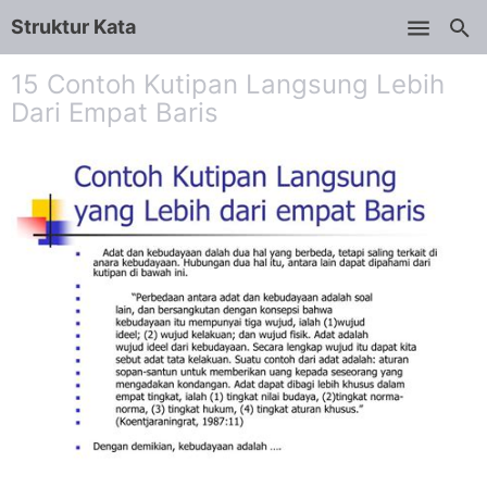
Struktur Kata
Skip to main content
15 Contoh Kutipan Langsung Lebih
Dari Empat Baris