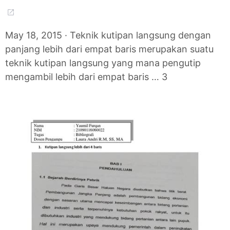
May 18, 2015 · Teknik kutipan langsung dengan
panjang lebih dari empat baris merupakan suatu
teknik kutipan langsung yang mana pengutip
mengambil lebih dari empat baris … 3