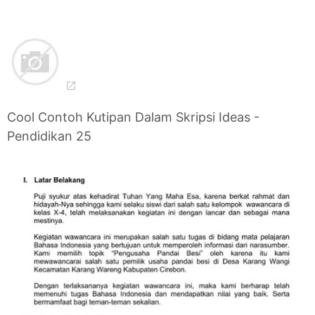
Cool Contoh Kutipan Dalam Skripsi Ideas -
Pendidikan 25