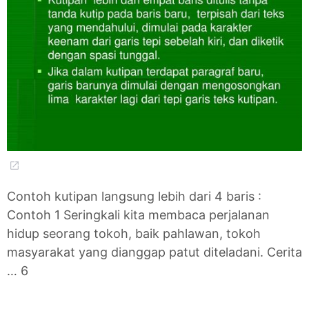
Contoh kutipan langsung lebih dari 4 baris :
Contoh 1 Seringkali kita membaca perjalanan
hidup seorang tokoh, baik pahlawan, tokoh
masyarakat yang dianggap patut diteladani. Cerita
… 6