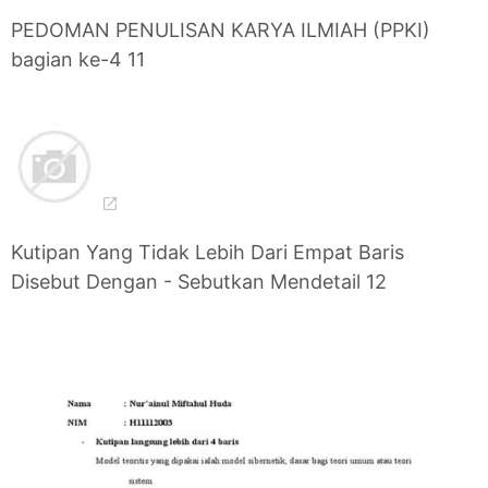
PEDOMAN PENULISAN KARYA ILMIAH (PPKI)
bagian ke-4 11
Kutipan Yang Tidak Lebih Dari Empat Baris
Disebut Dengan - Sebutkan Mendetail 12