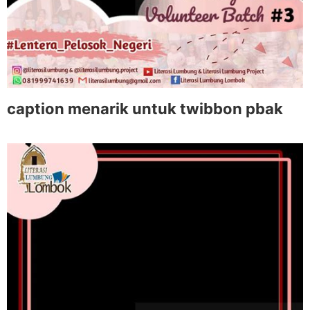
caption menarik untuk twibbon pbak