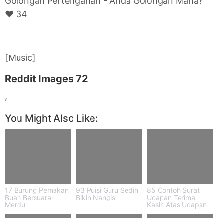
Golongan Pertengahan - Anda Golongan Mana?
♥ 34
[Music]
Reddit Images 72
,
You Might Also Like:
17 Burung Pemakan
93 Puisi Guru Sedih
85 Contoh Surat
Buah Bersuara
Bikin Nangis
Ucapan Terima
Merdu
Kasih Atas Ucapan
Belasungkawa