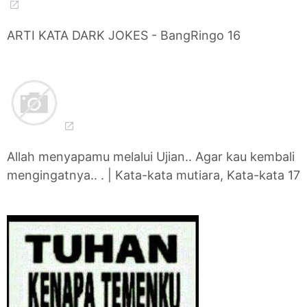
ARTI KATA DARK JOKES - BangRingo 16
Allah menyapamu melalui Ujian.. Agar kau kembali
mengingatnya.. . | Kata-kata mutiara, Kata-kata 17