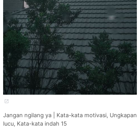
Jangan ngilang ya | Kata-kata motivasi, Ungkapan
lucu, Kata-kata indah 15