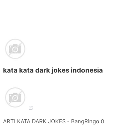
kata kata dark jokes indonesia
ARTI KATA DARK JOKES - BangRingo 0