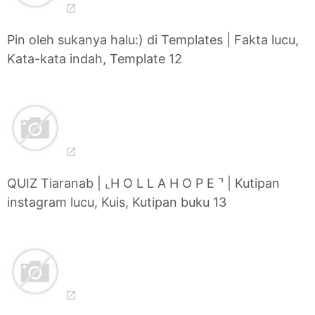
Pin oleh sukanya halu:) di Templates | Fakta lucu,
Kata-kata indah, Template 12
QUIZ Tiaranab | ⌞H O L L A H O P E ⌝ | Kutipan
instagram lucu, Kuis, Kutipan buku 13