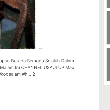
78
I
5
Di
M
La
apun Berada Semoga Selaluh Dalam
 " Malam Ini CHANNEL USAULUP Mau
kodealam #h... 2
8
J
T
P