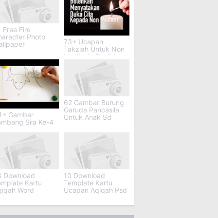
 Free Fire
haracter Photo
73+ Ucapan
allpaper
Takziah Untuk Non
Muslim In English
62 Gambar Burung
Garuda Pancasila
4+ Gambar
Untuk Anak Sd
ambang Sila Ke-4
3 Download
10 Download
emplate Kartu
Template Kartu
qiqah Word
Ucapan Aqiqah Psd