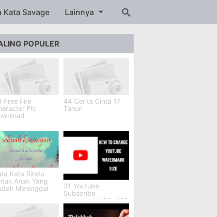
a Kata Savage
Lainnya
ALING POPULER
 Free Fire
44 Cerita Cinta 17
aracter Pic
Tahun
ownload
ta Kata Rindu
ntuk Anak Yang
31 Youtube
udah Meninggal
Subscribe
Watermark 150x150