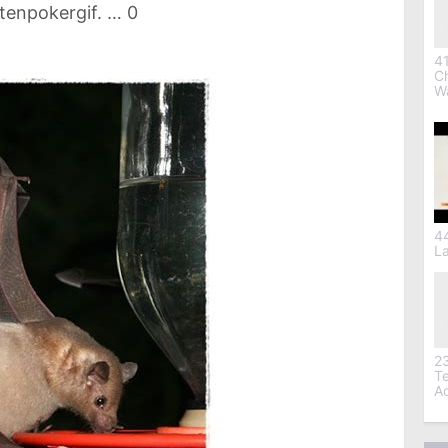
tenpokergif. … 0
41
C
W
4
L
2
T
A