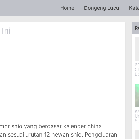
Skip to main content
Home
Dongeng Lucu
Kat
P
Ini
69
Ch
D
Ka
U
S
omor shio yang berdasar kalender china
an sesuai urutan 12 hewan shio. Pengeluaran