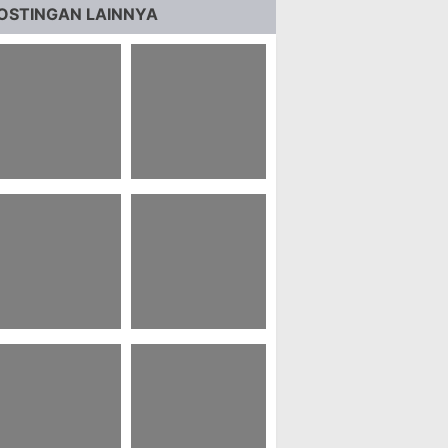
OSTINGAN LAINNYA
4 Ucapan Selamat
76 Kata Kata Bijak
ri Ulang Tahun
Buat Nenek Yang
ernikahan Dalam
Sudah Meninggal
ahasa Arab
9 Naskah Drama
66 Puisi Kehilangan
ahasa Jawa 6
Sahabat
rang Tentang
ersahabatan