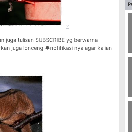
P
dan juga tulisan SUBSCRIBE yg berwarna
fkan juga lonceng 🔔notifikasi nya agar kalian
7
Ha
P
B
1
B
O
P