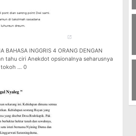
8
S
Pe
AMA BAHASA INGGRIS 4 ORANG DENGAN
n tahu ciri Anekdot opsionalnya seharusnya
58
Ke
n tokoh … 0
G
1
Ka
U