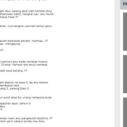
P
3
P
9
F