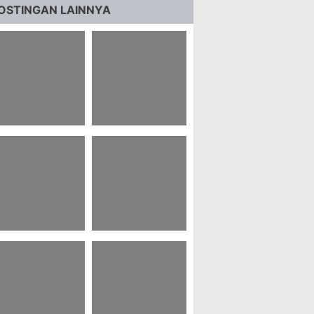
OSTINGAN LAINNYA
4 Contoh Naskah
61 Ucapan Selamat
odcast Monolog
Bertugas Di Tempat
Yang Baru
0 Pinned Post Rp
52 Doa Terbaik
acebook
Untuk Istri Yang
Sudah Meninggal