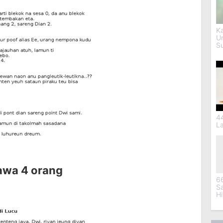
Ka
U
S
4
L
awa 4 orang
6
S
H