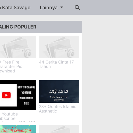
a Kata Savage
Lainnya
ALING POPULER
 Free Fire
44 Cerita Cinta 17
aracter Pic
Tahun
ownload
28+ Quotes Islamic
Aesthetic
1 Youtube
ubscribe
atermark 150x150