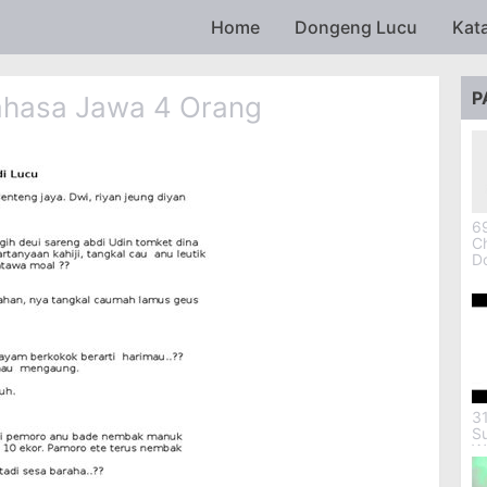
Skip to main content
Home
Dongeng Lucu
Kat
P
hasa Jawa 4 Orang
69
Ch
D
3
S
W