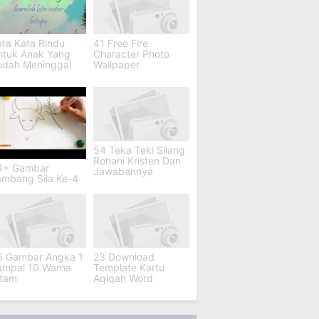
ta Kata Rindu
41 Free Fire
ntuk Anak Yang
Character Photo
udah Meninggal
Wallpaper
54 Teka Teki Silang
Rohani Kristen Dan
4+ Gambar
Jawabannya
ambang Sila Ke-4
6 Gambar Angka 1
23 Download
ampai 10 Warna
Template Kartu
itam
Aqiqah Word