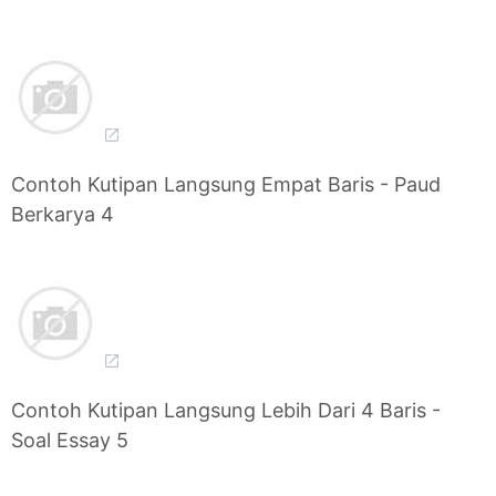
Contoh Kutipan Langsung Empat Baris - Paud
Berkarya 4
Contoh Kutipan Langsung Lebih Dari 4 Baris -
Soal Essay 5