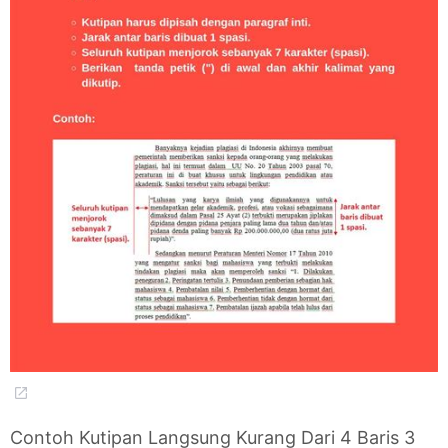
Contoh Kutipan Langsung Kurang Dari 4 Baris 3