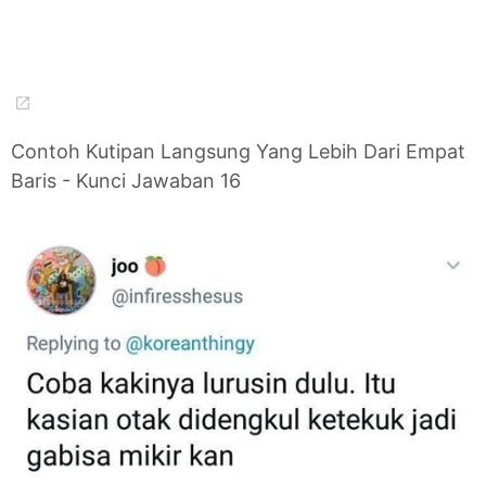
Contoh Kutipan Langsung Yang Lebih Dari Empat
Baris - Kunci Jawaban 16