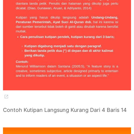
Contoh Kutipan Langsung Kurang Dari 4 Baris 14