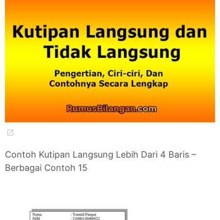
Contoh Kutipan Langsung Lebih Dari 4 Baris –
Berbagai Contoh 15