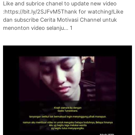
Like and subrice chanel to update new video
:https://bit.ly/2SJFvM5Thank for watching!Like
dan subscribe Cerita Motivasi Channel untuk
menonton video selanju... 1