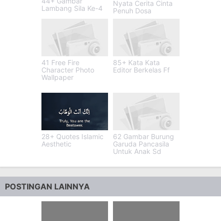
44+ Gambar
Nyata Cerita Cinta
Lambang Sila Ke-4
Penuh Dosa
41 Free Fire
85+ Kata Kata
Character Photo
Editor Berkelas Ff
Wallpaper
28+ Quotes Islamic
62 Gambar Burung
Aesthetic
Garuda Pancasila
Untuk Anak Sd
POSTINGAN LAINNYA