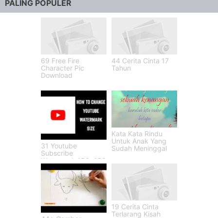
PALING POPULER
69 Free Fire
44 Cerita Cinta 17
Character Pic
Tahun
Download
Kata Kata Rindu
Untuk Anak Yang
31 Youtube
Sudah Meninggal
Subscribe
Watermark 150x150
19 Cerita Cinta
Terlarang Kisah