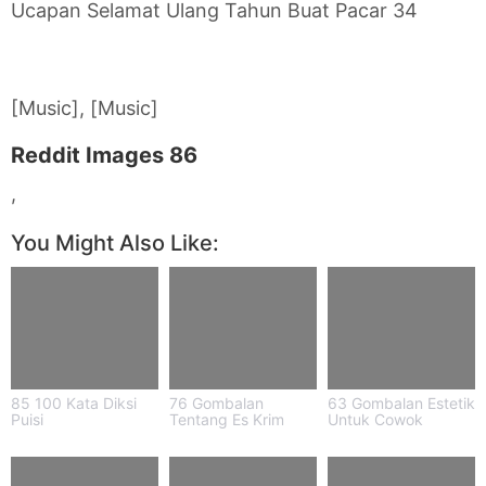
Ucapan Selamat Ulang Tahun Buat Pacar 34
[Music], [Music]
Reddit Images 86
,
You Might Also Like:
85 100 Kata Diksi
76 Gombalan
63 Gombalan Estetik
Puisi
Tentang Es Krim
Untuk Cowok