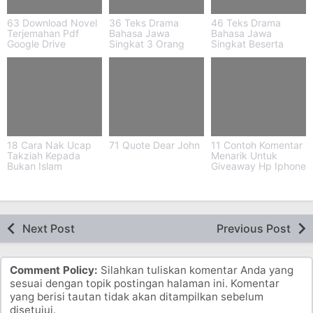
63 Download Novel
36 Teks Drama
46 Teks Drama
Terjemahan Pdf
Bahasa Jawa
Bahasa Jawa
Google Drive
Singkat 3 Orang
Singkat Beserta
Strukturnya
18 Cara Nak Ucap
71 Quote Dear John
11 Contoh Komentar
Takziah Kepada
Menarik Untuk
Bukan Islam
Giveaway Hp Iphone
Next Post
Previous Post
Comment Policy:
Silahkan tuliskan komentar Anda yang
sesuai dengan topik postingan halaman ini. Komentar
yang berisi tautan tidak akan ditampilkan sebelum
disetujui.