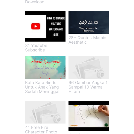
Download
28+ Quotes Islamic
Aesthetic
31 Youtube
Subscribe
Watermark 150x150
Kata Kata Rindu
66 Gambar Angka 1
Untuk Anak Yang
Sampai 10 Warna
Sudah Meninggal
Hitam
41 Free Fire
Character Photo