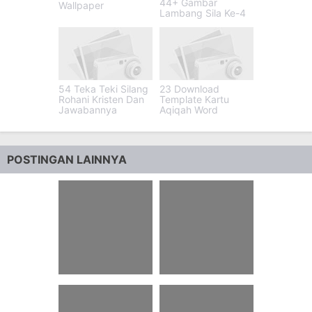
44+ Gambar
Wallpaper
Lambang Sila Ke-4
54 Teka Teki Silang
23 Download
Rohani Kristen Dan
Template Kartu
Jawabannya
Aqiqah Word
POSTINGAN LAINNYA
46 Doa Dan
80 Tts Ips Kelas 8
Harapan Ulang
Semester 1 Bab 2
Tahun Sekolah