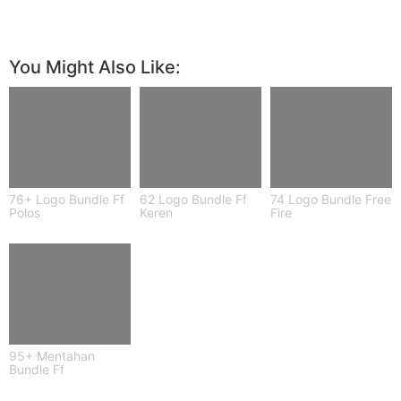
You Might Also Like:
76+ Logo Bundle Ff
62 Logo Bundle Ff
74 Logo Bundle Free
Polos
Keren
Fire
95+ Mentahan
Bundle Ff