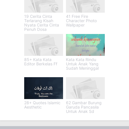
19 Cerita Cinta
41 Free Fire
Terlarang Kisah
Character Photo
Nyata Cerita Cinta
Wallpaper
Penuh Dosa
85+ Kata Kata
Kata Kata Rindu
Editor Berkelas Ff
Untuk Anak Yang
Sudah Meninggal
28+ Quotes Islamic
62 Gambar Burung
Aesthetic
Garuda Pancasila
Untuk Anak Sd