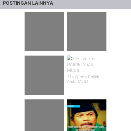
POSTINGAN LAINNYA
56+ Pesan Abah
80+ Gambar Pubg
Guru Sekumpul
Keren
Tentang Cinta
21+ Quote Politik
Anak Muda
53+ Kata Untuk
Orang Tua Yang
Pilih Kasih