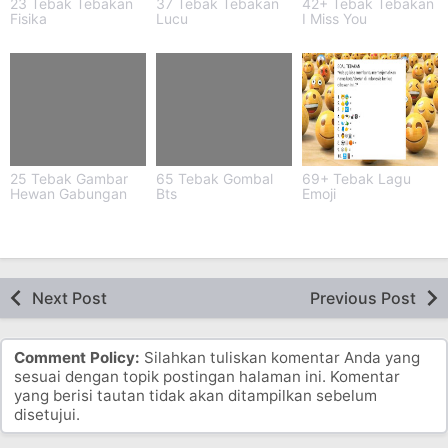
23 Tebak Tebakan
37 Tebak Tebakan
42+ Tebak Tebakan
Fisika
Lucu
I Miss You
25 Tebak Gambar
65 Tebak Gombal
69+ Tebak Lagu
Hewan Gabungan
Bts
Emoji
Next Post
Previous Post
Comment Policy:
Silahkan tuliskan komentar Anda yang
sesuai dengan topik postingan halaman ini. Komentar
yang berisi tautan tidak akan ditampilkan sebelum
disetujui.