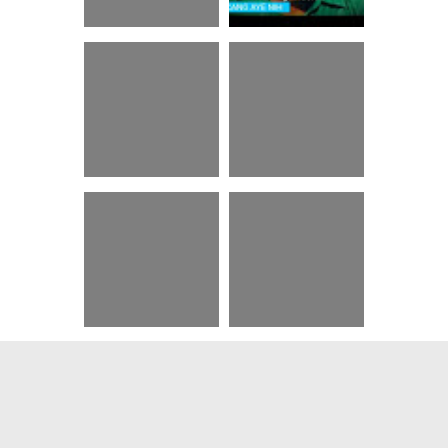
36 Conqueror Pubg
68+ Kata Kata
Avatar
Betawi Bijak
25+ Status Wa
78 Kata-kata Bijak
Bahasa Jawa
Nct 127
88+ Kata Kata Bijak
55 Status Sunda
Wali Songo
Gelo
About
•
Contact
•
Privacy
•
Sitemap