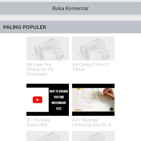
Buka Komentar
PALING POPULER
69 Free Fire
44 Cerita Cinta 17
Character Pic
Tahun
Download
31 Youtube
44+ Gambar
Subscribe
Lambang Sila Ke-4
Watermark 150x150