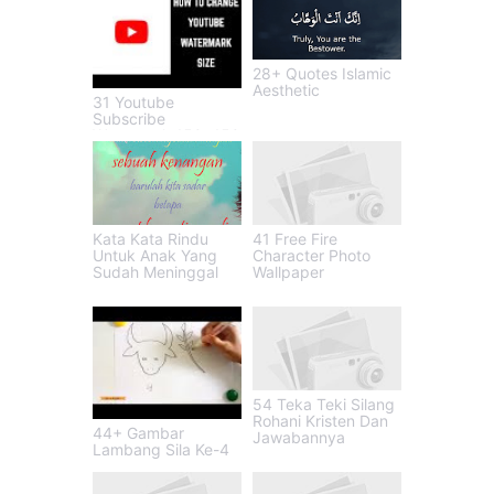
28+ Quotes Islamic
Aesthetic
31 Youtube
Subscribe
Watermark 150x150
Kata Kata Rindu
41 Free Fire
Untuk Anak Yang
Character Photo
Sudah Meninggal
Wallpaper
54 Teka Teki Silang
Rohani Kristen Dan
44+ Gambar
Jawabannya
Lambang Sila Ke-4