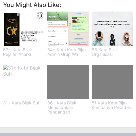
You Might Also Like:
53+ Kata Bijak
84+ Kata Kata Bijak
85 Kata Bijak
Pejalan Anarki
Admin Grup Wa
Organisasi
31+ Kata Bijak Sufi
86+ Kata Bijak
81 Kata Kata Bijak
Menundukan
Kampanye Pilkades
Pandangan