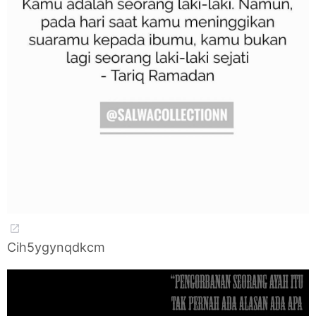
Cih5ygynqdkcm