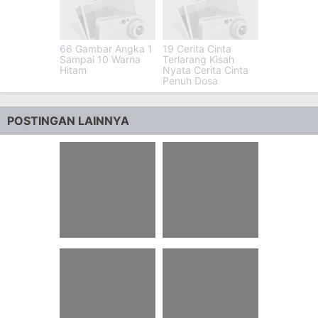
66 Gambar Angka 1
19 Cerita Cinta
Sampai 10 Warna
Terlarang Kisah
Hitam
Nyata Cerita Cinta
Penuh Dosa
POSTINGAN LAINNYA
92 Teka Teki Silang
58 Tebak Gambar
Bahasa Inggris
Dalam Alkitab
Tentang Buah Dan
Jawabannya