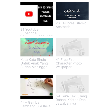
28+ Quotes Islamic
Aesthetic
31 Youtube
Subscribe
Watermark 150x150
Kata Kata Rindu
41 Free Fire
Untuk Anak Yang
Character Photo
Sudah Meninggal
Wallpaper
54 Teka Teki Silang
Rohani Kristen Dan
44+ Gambar
Jawabannya
Lambang Sila Ke-4