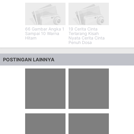
66 Gambar Angka 1
19 Cerita Cinta
Sampai 10 Warna
Terlarang Kisah
Hitam
Nyata Cerita Cinta
Penuh Dosa
POSTINGAN LAINNYA
41 Rindu Anak Yang
35 Burung Pemakan
Sudah Meninggal
Buah Pepaya