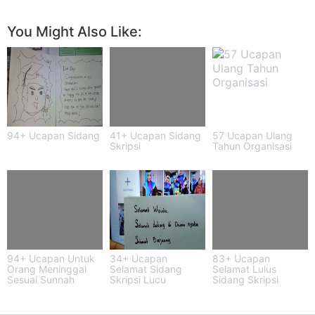
You Might Also Like:
94+ Ucapan Sidang
41+ Ucapan Sidang
57 Ucapan Ulang
Skripsi
Tahun Organisasi
94+ Ucapan Untuk
34+ Ucapan
83+ Ucapan
Orang Meninggal
Selamat Sidang
Selamat Lulus
Sesuai Sunnah
Skripsi Lucu
Sidang Skripsi
Rumaysho