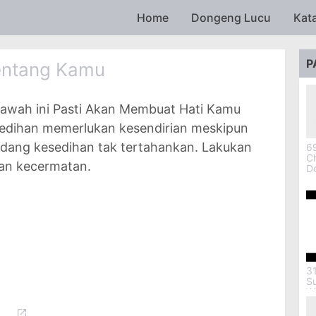
Skip to main content
Home
Dongeng Lucu
Kat
P
entang Kamu
awah ini Pasti Akan Membuat Hati Kamu
edihan memerlukan kesendirian meskipun
ndang kesedihan tak tertahankan. Lakukan
69
Ch
dan kecermatan.
D
3
S
W