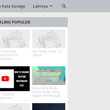
a Kata Savage
Lainnya
ALING POPULER
 Free Fire
44 Cerita Cinta 17
aracter Pic
Tahun
ownload
Kata Kata Rindu
Untuk Anak Yang
1 Youtube
Sudah Meninggal
ubscribe
atermark 150x150