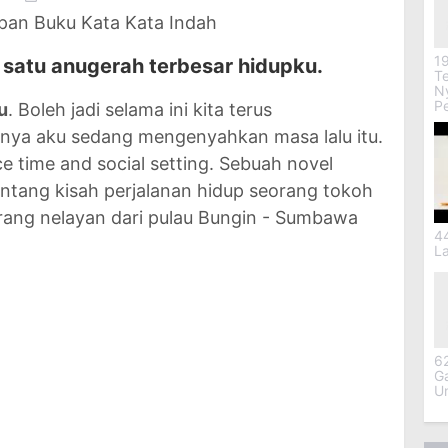
ipan Buku Kata Kata Indah
19
satu anugerah terbesar hidupku.
Te
Ny
P
u
. Boleh jadi selama ini kita terus
tinya aku sedang mengenyahkan masa lalu itu.
ace time and social setting. Sebuah novel
entang kisah perjalanan hidup seorang tokoh
rang nelayan dari pulau Bungin - Sumbawa
4
L
6
G
U