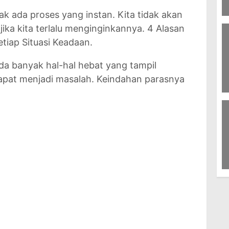
ak ada proses yang instan. Kita tidak akan
8
ka kita terlalu menginginkannya. 4 Alasan
Te
tiap Situasi Keadaan.
a banyak hal-hal hebat yang tampil
apat menjadi masalah. Keindahan parasnya
56
K
7
W
Is