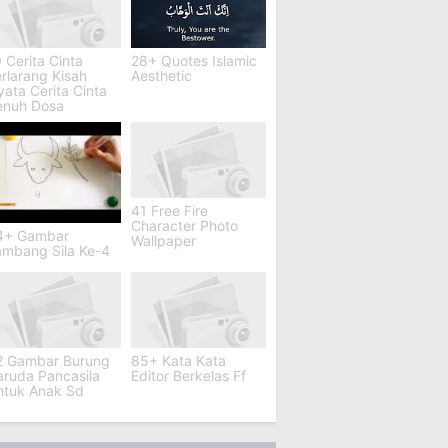
 Cerita Cinta
28+ Quotes Islamic
rlarang Kisah
Aesthetic
ata Cerita Cinta
enuh Dosa
41 Free Fire
Character Photo
4+ Gambar
Wallpaper
ambang Sila Ke-4
2 Gambar Burung
85+ Kata Kata
aruda Pancasila
Editor Berkelas Ff
ntuk Anak Sd