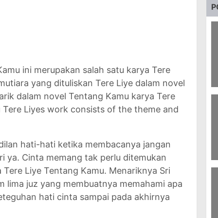
P
Kamu ini merupakan salah satu karya Tere
mutiara yang dituliskan Tere Liye dalam novel
52
narik dalam novel Tentang Kamu karya Tere
B
J
 Tere Liyes work consists of the theme and
dilan hati-hati ketika membacanya jangan
i ya. Cinta memang tak perlu ditemukan
1
 Tere Liye Tentang Kamu. Menariknya Sri
S
J
am lima juz yang membuatnya memahami apa
O
eteguhan hati cinta sampai pada akhirnya