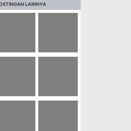
OSTINGAN LAINNYA
 Tts Ips Kelas 9
54 Dzikir Hari
ab 1 Dan
Selasa 1000 Kali
awabannya
3 Contoh
72 Kata Mutiara
andiwara Bahasa
Zainudin Kepada
awa Singkat 5
Hayati
rang