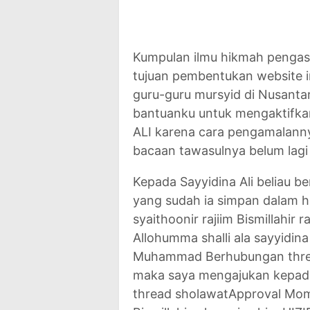
Kumpulan ilmu hikmah pengasi
tujuan pembentukan website i
guru-guru mursyid di Nusant
bantuanku untuk mengaktifk
ALI karena cara pengamalann
bacaan tawasulnya belum lagi 
Kepada Sayyidina Ali beliau b
yang sudah ia simpan dalam hat
syaithoonir rajiim Bismillahir 
Allohumma shalli ala sayyidin
Muhammad Berhubungan thread
maka saya mengajukan kepada
thread sholawatApproval Mom