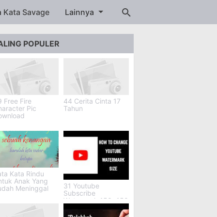
a Kata Savage
Lainnya
ALING POPULER
 Free Fire
44 Cerita Cinta 17
aracter Pic
Tahun
ownload
ta Kata Rindu
ntuk Anak Yang
31 Youtube
udah Meninggal
Subscribe
Watermark 150x150