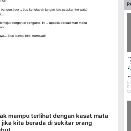
P
2
Da
5
R
C
 tak mampu terlihat dengan kasat mata
jika kita berada di sekitar orang
but.