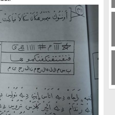
2
T
Mu
36
61