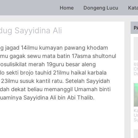
Skip to main content
Home
Dongeng Lucu
Kat
P
g Sayyidina Ali
ang jagad 14ilmu kumayan pawang khodam
ilmu gagak sewu mata batin 17asma shultonul
rosulisikilat merah 19guru besar aleng
69
Ch
 sekti brojo tauhid 21ilmu haikal karbala
D
23ilmu susuk kantil ratu. Setelah Sayyidah
udah dekat beliau memanggil Umamah binti
aminya Sayyidina Ali bin Abi Thalib.
Ka
U
S