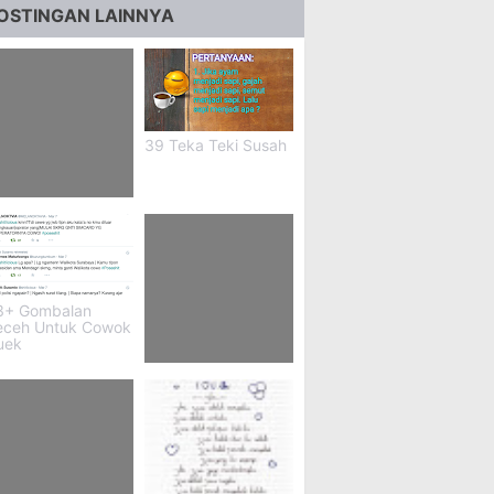
OSTINGAN LAINNYA
39 Teka Teki Susah
0 Quotes Hangul
n Artinya
3+ Gombalan
eceh Untuk Cowok
uek
77+ Teka-teki
Detektif Conan Dan
Jawabannya