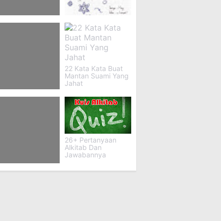
1 Game Tebak
65+ Tema Puisi
ebakan Online
Ibuku Dehulu
ltiplayer
22 Kata Kata Buat
Mantan Suami Yang
Jahat
+ Quotes Estetik
26+ Pertanyaan
Alkitab Dan
Jawabannya
 Kata Dunia Tipu