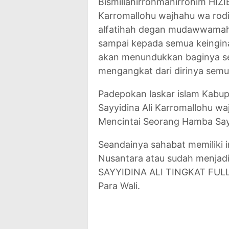
Bismillahirrohmanirrohim HIZI
Karromallohu wajhahu wa rodi
alfatihah degan mudawwamahis
sampai kepada semua keingin
akan menundukkan baginya se
mengangkat dari dirinya semu
Padepokan laskar islam Kabup
Sayyidina Ali Karromallohu wa
Mencintai Seorang Hamba Sayy
Seandainya sahabat memiliki i
Nusantara atau sudah menja
SAYYIDINA ALI TINGKAT FULL
Para Wali.