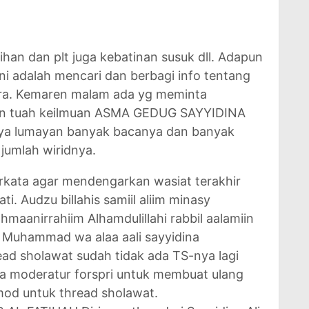
han dan plt juga kebatinan susuk dll. Adapun
ni adalah mencari dan berbagi info tentang
ara. Kemaren malam ada yg meminta
an tuah keilmuan ASMA GEDUG SAYYIDINA
ya lumayan banyak bacanya dan banyak
jumlah wiridnya.
erkata agar mendengarkan wasiat terakhir
i. Audzu billahis samiil aliim minasy
rahmaanirrahiim Alhamdulillahi rabbil aalamiin
a Muhammad wa alaa aali sayyidina
 sholawat sudah tidak ada TS-nya lagi
 moderatur forspri untuk membuat ulang
od untuk thread sholawat.