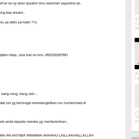
41
C
W
4
L
2
T
A