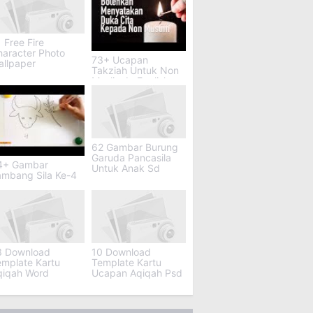
 Free Fire
haracter Photo
73+ Ucapan
allpaper
Takziah Untuk Non
Muslim In English
62 Gambar Burung
Garuda Pancasila
4+ Gambar
Untuk Anak Sd
ambang Sila Ke-4
3 Download
10 Download
emplate Kartu
Template Kartu
qiqah Word
Ucapan Aqiqah Psd