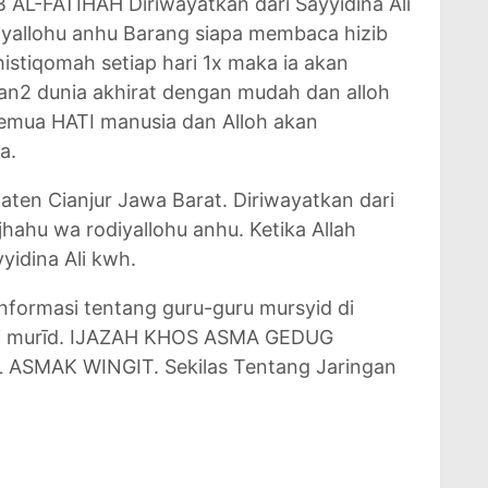
B AL-FATIHAH Diriwayatkan dari Sayyidina Ali
yallohu anhu Barang siapa membaca hizib
tiqomah setiap hari 1x maka ia akan
an2 dunia akhirat dengan mudah dan alloh
mua HATI manusia dan Alloh akan
a.
aten Cianjur Jawa Barat. Diriwayatkan dari
jhahu wa rodiyallohu anhu. Ketika Allah
idina Ali kwh.
nformasi tentang guru-guru mursyid di
di murīd. IJAZAH KHOS ASMA GEDUG
 ASMAK WINGIT. Sekilas Tentang Jaringan