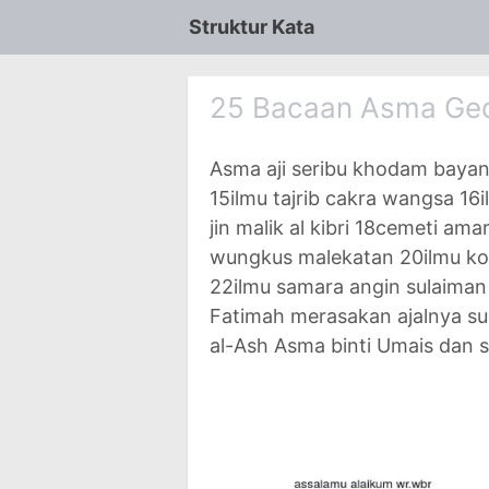
Struktur Kata
25 Bacaan Asma Gedu
Asma aji seribu khodam bay
15ilmu tajrib cakra wangsa 16
jin malik al kibri 18cemeti ama
wungkus malekatan 20ilmu kolo
22ilmu samara angin sulaiman 
Fatimah merasakan ajalnya s
al-Ash Asma binti Umais dan su