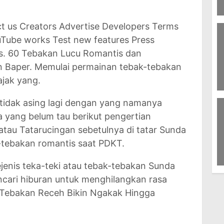
6
t us Creators Advertise Developers Terms
G
uTube works Test new features Press
s. 60 Tebakan Lucu Romantis dan
 Baper. Memulai permainan tebak-tebakan
jak yang.
8
 tidak asing lagi dengan yang namanya
J
 yang belum tau berikut pengertian
atau Tatarucingan sebetulnya di tatar Sunda
-tebakan romantis saat PDKT.
ejenis teka-teki atau tebak-tebakan Sunda
4
cari hiburan untuk menghilangkan rasa
H
-Tebakan Receh Bikin Ngakak Hingga