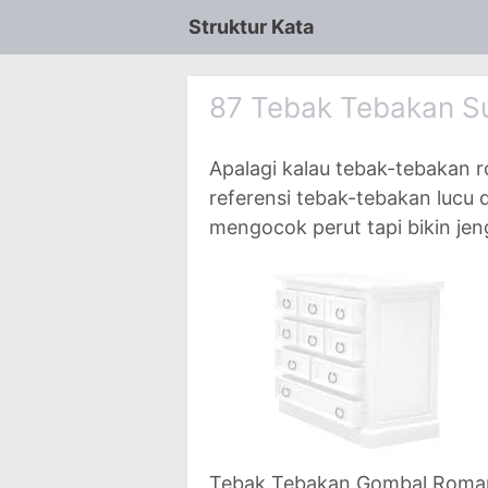
Struktur Kata
87 Tebak Tebakan S
Apalagi kalau tebak-tebakan ro
referensi tebak-tebakan lucu
mengocok perut tapi bikin jeng
Tebak Tebakan Gombal Romant