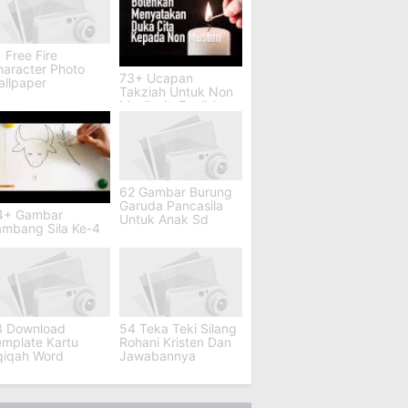
 Free Fire
haracter Photo
73+ Ucapan
allpaper
Takziah Untuk Non
Muslim In English
62 Gambar Burung
Garuda Pancasila
4+ Gambar
Untuk Anak Sd
ambang Sila Ke-4
3 Download
54 Teka Teki Silang
emplate Kartu
Rohani Kristen Dan
qiqah Word
Jawabannya