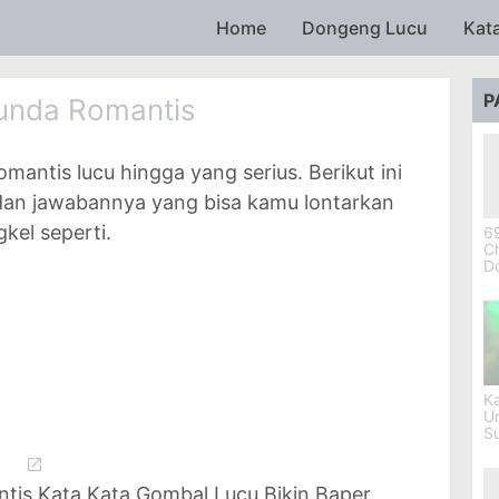
Skip to main content
Home
Dongeng Lucu
Kat
P
unda Romantis
mantis lucu hingga yang serius. Berikut ini
 dan jawabannya yang bisa kamu lontarkan
kel seperti.
69
Ch
D
Ka
U
S
is Kata Kata Gombal Lucu Bikin Baper