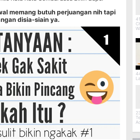
al memang butuh perjuangan nih tapi
ngan disia-siain ya.
41
C
W
4
L
2
T
A