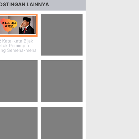
OSTINGAN LAINNYA
 Kata-kata Bijak
ntuk Pemimpin
ang Semena-mena
85 Carlo Sara Love
Hd Wallpaper
 Wallpaper Btr
26+ Kata-kata
ice
Motivasi Jaehyun
Nct