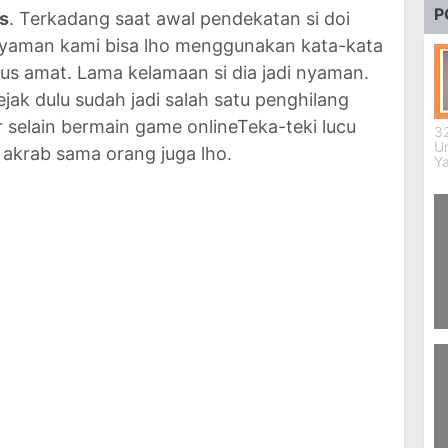
P
s
. Terkadang saat awal pendekatan si doi
 nyaman kami bisa lho menggunakan kata-kata
us amat. Lama kelamaan si dia jadi nyaman.
jak dulu sudah jadi salah satu penghilang
 selain bermain game onlineTeka-teki lucu
32
U
 akrab sama orang juga lho.
Y
61
Al