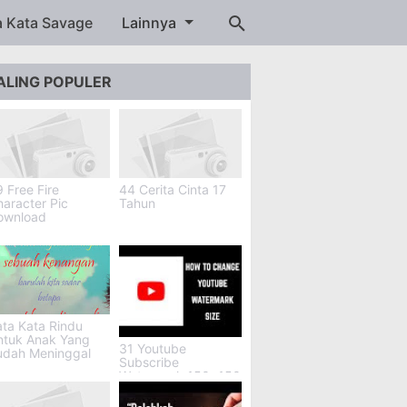
a Kata Savage
Lainnya
ALING POPULER
 Free Fire
44 Cerita Cinta 17
aracter Pic
Tahun
ownload
ta Kata Rindu
ntuk Anak Yang
31 Youtube
udah Meninggal
Subscribe
Watermark 150x150