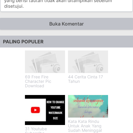
yang berisi tautan tidak akan ditampilkan sebelum
disetujui.
Buka Komentar
PALING POPULER
69 Free Fire
44 Cerita Cinta 17
Character Pic
Tahun
Download
Kata Kata Rindu
Untuk Anak Yang
31 Youtube
Sudah Meninggal