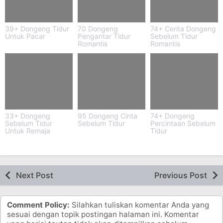
39+ Dongeng Tidur
70 Dongeng
74+ Cerita Dongeng
Untuk Pacar
Pengantar Tidur
Sebelum Tidur
Romantis
Romantis
33+ Dongeng
95 Dongeng Cinta
74+ Dongeng
Sebelum Tidur
Sebelum Tidur
Percintaan Sebelum
Untuk Remaja
Tidur
Romantis
Next Post
Previous Post
Comment Policy:
Silahkan tuliskan komentar Anda yang
sesuai dengan topik postingan halaman ini. Komentar