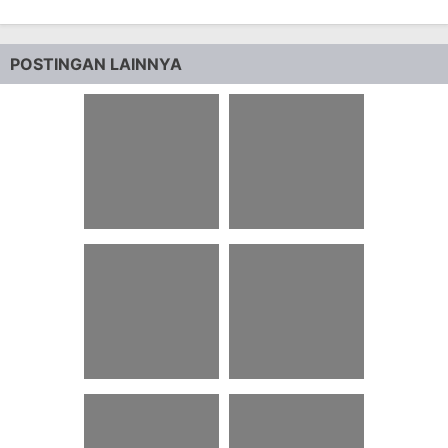
POSTINGAN LAINNYA
85 Ucapan Terima
18 Ppt Tebak
Kasih Atas Doa
Gambar Dan
Untuk Kesembuhan
Jawabannya
68 Naskah Teater
81 Caption Twibbon
Modern 5 Orang
Maba Kesehatan