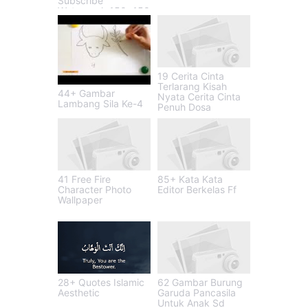
Subscribe
Watermark 150x150
19 Cerita Cinta
Terlarang Kisah
44+ Gambar
Nyata Cerita Cinta
Lambang Sila Ke-4
Penuh Dosa
41 Free Fire
85+ Kata Kata
Character Photo
Editor Berkelas Ff
Wallpaper
28+ Quotes Islamic
62 Gambar Burung
Aesthetic
Garuda Pancasila
Untuk Anak Sd