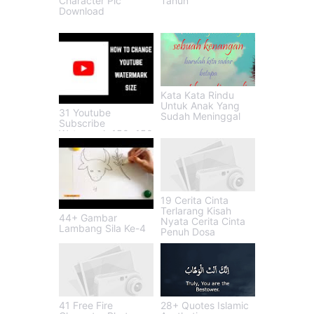
Character Pic
Tahun
Download
Kata Kata Rindu
Untuk Anak Yang
31 Youtube
Sudah Meninggal
Subscribe
Watermark 150x150
19 Cerita Cinta
Terlarang Kisah
44+ Gambar
Nyata Cerita Cinta
Lambang Sila Ke-4
Penuh Dosa
41 Free Fire
28+ Quotes Islamic