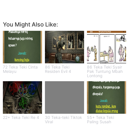
You Might Also Like:
72 Teka Teki Cinta
86 Teka Teki
86 Teka Teki Syair
Melayu
Residen Evil 4
Pak Tuntung Mbah
Lontong
22+ Teka Teki Re 4
30 Teka-teki Tiktok
55+ Teka Teki
Viral
Paling Susah