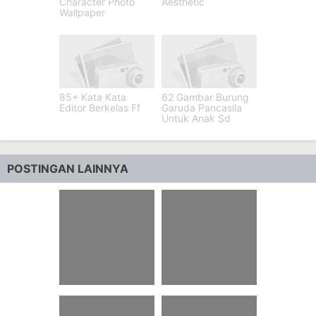
Character Photo
Aesthetic
Wallpaper
85+ Kata Kata
62 Gambar Burung
Editor Berkelas Ff
Garuda Pancasila
Untuk Anak Sd
POSTINGAN LAINNYA
91 Puisi Cinta
89 Kata Kata Sunda
Zainuddin
Buhun Ngaji Diri