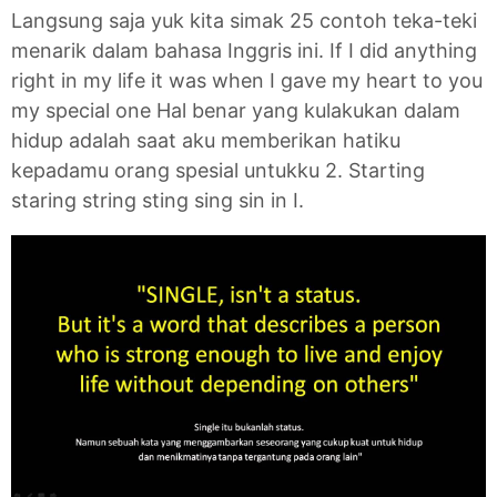
Langsung saja yuk kita simak 25 contoh teka-teki
menarik dalam bahasa Inggris ini. If I did anything
right in my life it was when I gave my heart to you
my special one Hal benar yang kulakukan dalam
hidup adalah saat aku memberikan hatiku
kepadamu orang spesial untukku 2. Starting
staring string sting sing sin in I.