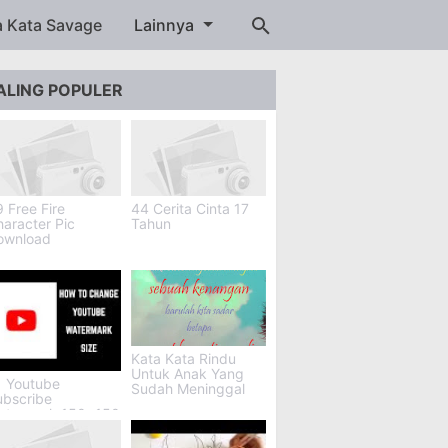
a Kata Savage
Lainnya
ALING POPULER
 Free Fire
44 Cerita Cinta 17
aracter Pic
Tahun
ownload
Kata Kata Rindu
Untuk Anak Yang
1 Youtube
Sudah Meninggal
ubscribe
atermark 150x150