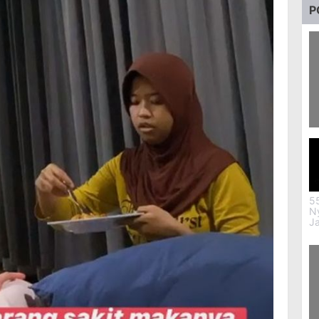
P
74
T
5
N
J