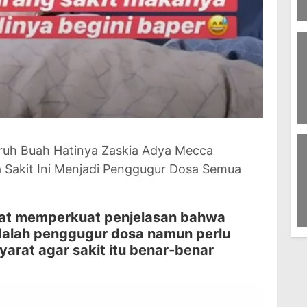
30
P
9
D
ruh Buah Hatinya Zaskia Adya Mecca
 Sakit Ini Menjadi Penggugur Dosa Semua
dapat memperkuat penjelasan bahwa
dalah penggugur dosa namun perlu
3
Fu
yarat agar sakit itu benar-benar