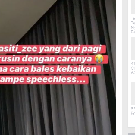
19
Te
Ny
P
41
C
W
8
Ed