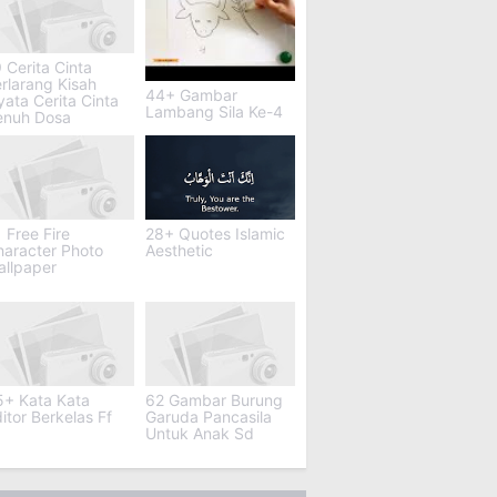
 Cerita Cinta
rlarang Kisah
44+ Gambar
ata Cerita Cinta
Lambang Sila Ke-4
enuh Dosa
 Free Fire
28+ Quotes Islamic
haracter Photo
Aesthetic
allpaper
5+ Kata Kata
62 Gambar Burung
itor Berkelas Ff
Garuda Pancasila
Untuk Anak Sd