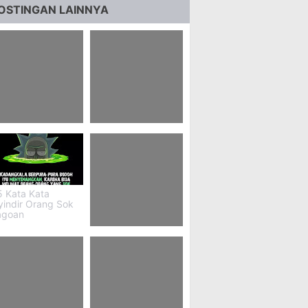
OSTINGAN LAINNYA
 Kata Kata
70+ Kata Kata
entang Ekonomi
Bismania Keren
5 Kata Kata
yindir Orang Sok
agoan
21+ Pubg Joker Hd
Wallpaper