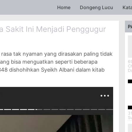
Skip to main content
Home
Dongeng Lucu
Kat
P
 Sakit Ini Menjadi Penggugur
 rasa tak nyaman yang dirasakan paling tidak
yang bisa menguatkan seperti beberapa
69
Ch
I348 dishohihkan Syeikh Albani dalam kitab
D
3
S
W