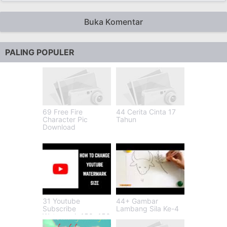
Buka Komentar
PALING POPULER
69 Free Fire
44 Cerita Cinta 17
Character Pic
Tahun
Download
31 Youtube
44+ Gambar
Subscribe
Lambang Sila Ke-4
Watermark 150x150