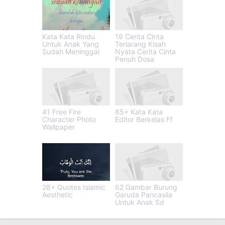
Kata Kata Rindu
19 Cerita Cinta
Untuk Anak Yang
Terlarang Kisah
Sudah Meninggal
Nyata Cerita Cinta
Penuh Dosa
41 Free Fire
85+ Kata Kata
Character Photo
Editor Berkelas Ff
Wallpaper
28+ Quotes Islamic
62 Gambar Burung
Aesthetic
Garuda Pancasila
Untuk Anak Sd