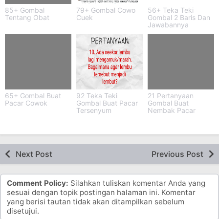
85+ Gombal
79+ Gombal Cowo
56+ Teka Teki
Tentang Obat
Cuek
Gombal 2 Baris Dan
Jawabannya
65+ Gombal Buat
92 Teka Teki
21 Pertanyaan
Pacar Cowok
Gombal Buat Pacar
Gombal Buat
Tersenyum
Nembak Pacar
Next Post
Previous Post
Comment Policy:
Silahkan tuliskan komentar Anda yang
sesuai dengan topik postingan halaman ini. Komentar
yang berisi tautan tidak akan ditampilkan sebelum
disetujui.