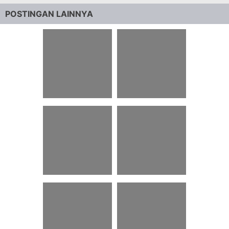
POSTINGAN LAINNYA
34 Penggalan Novel
13 Kata Kata Bijak
Sejarah Tersebut
Untuk Twibbon
Termasuk Dalam
Mahasiswa Baru
Bagian
49 Teka Teki Togel
84 Quotes Tentang
Hari Ini Pak Tuntung
Akuntansi Dalam
Bahasa Inggris