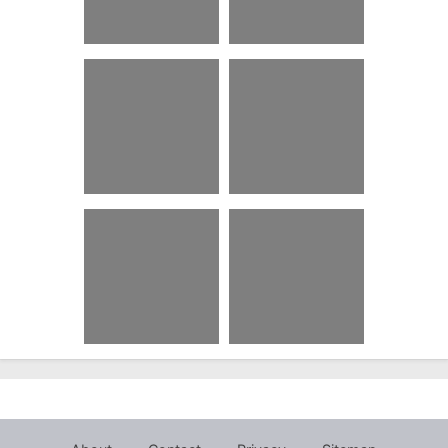
50 Rumus Kimia I
65 Tts Pkn Kelas 9
Love You Too
Bab 3 Beserta
Jawabannya
27 Undangan
68 Contoh Drama
Khitan.Cdr X4
Dalam Bahasa Jawa
2 Orang
89 Teks Moderator
88 Quotes Dari
Webinar Online Pdf
Lagu Nct 127