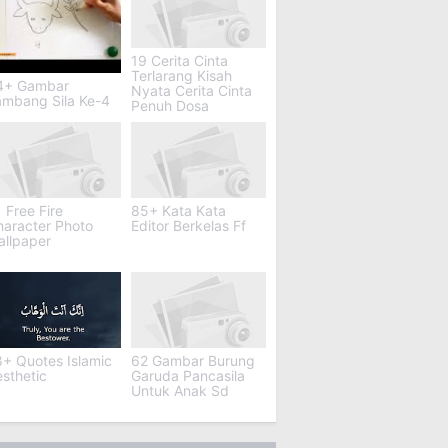
19 Cerita Cinta
Terlarang Kisah
4+ Gambar
Nyata Cerita Cinta
ambang Sila Ke-4
Penuh Dosa
 Free Fire
85+ Kata Kata
haracter Photo
Editor Berkelas Ff
allpaper
+ Quotes Islamic
62 Gambar Burung
sthetic
Garuda Pancasila
Untuk Anak Sd