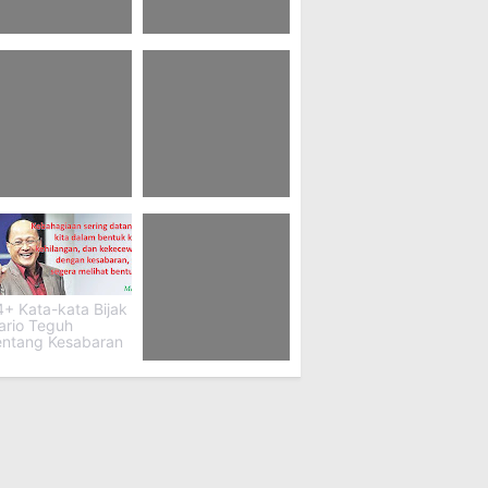
 Kata Kata Dari
75 Pubg M416 Skin
ct
Wallpaper 4k
6+ Kata Kata
53 Kata Kata Abah
ntang Foto Blur
Guru Sekumpul
+ Kata-kata Bijak
ario Teguh
entang Kesabaran
31 Motto Jaemin
Nct