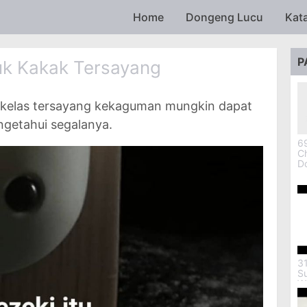
Skip to main content
Home
Dongeng Lucu
Kat
P
uk Kakak Tersayang
 kelas tersayang kekaguman mungkin dapat
getahui segalanya.
69
Ch
D
3
S
W