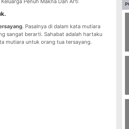
 Keluarga Penuh Makna Dan Arti
P
k.
tersayang
. Pasalnya di dalam kata mutiara
 sangat berarti. Sahabat adalah hartaku
ta mutiara untuk orang tua tersayang.
75
La
91
J