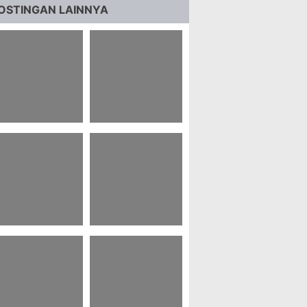
OSTINGAN LAINNYA
 Kata Kata Bijak
24 Kata Kata Bijak
ki-laki Sederhana
Jeno Nct
 Kata-kata Bijak
29+ Godzilla Vs
aehyun Nct
Kong Wallpaper