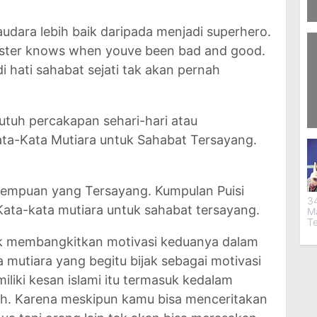
udara lebih baik daripada menjadi superhero.
91
N
sister knows when youve been bad and good.
i hati sahabat sejati tak akan pernah
utuh percakapan sehari-hari atau
2
ta-Kata Mutiara untuk Sahabat Tersayang.
Te
rempuan yang Tersayang. Kumpulan Puisi
34
Kata-kata mutiara untuk sahabat tersayang.
M
T
uk membangkitkan motivasi keduanya dalam
 mutiara yang begitu bijak sebagai motivasi
liki kesan islami itu termasuk kedalam
ah. Karena meskipun kamu bisa menceritakan