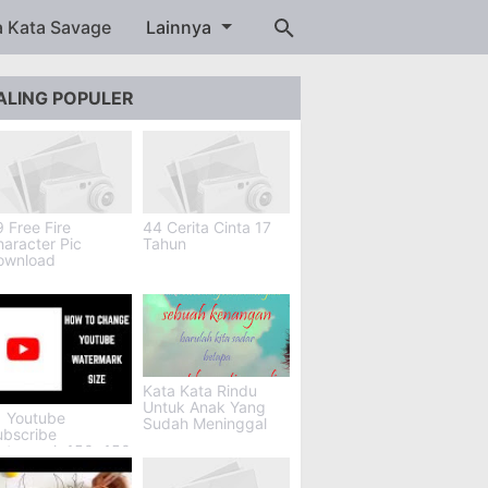
a Kata Savage
Lainnya
ALING POPULER
 Free Fire
44 Cerita Cinta 17
aracter Pic
Tahun
ownload
Kata Kata Rindu
Untuk Anak Yang
1 Youtube
Sudah Meninggal
ubscribe
atermark 150x150