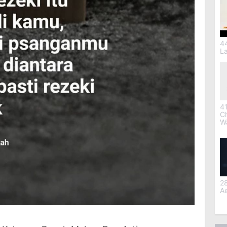
4
L
41
C
W
28
Ae