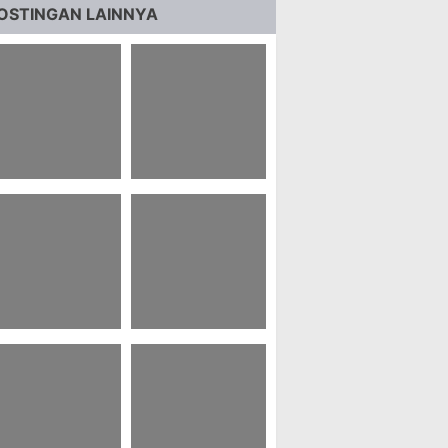
OSTINGAN LAINNYA
1 Teks Drama
22 Bahasa Kotor
ahasa Jawa
Manado Dan Artinya
ingkat 4 Orang
5 Ucapan Terima
24 Contoh Laporan
sih Atas Doa
Berbentuk Formulir
ntuk Kesembuhan