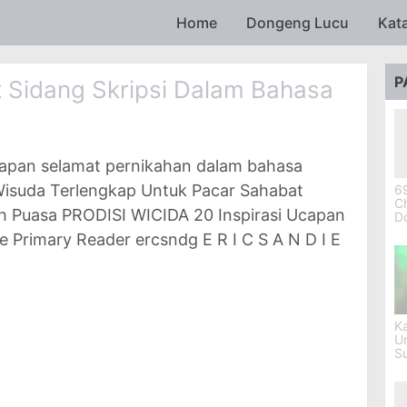
Skip to main content
Home
Dongeng Lucu
Kat
P
 Sidang Skripsi Dalam Bahasa
ucapan selamat pernikahan dalam bahasa
Wisuda Terlengkap Untuk Pacar Sahabat
69
Ch
 Puasa PRODISI WICIDA 20 Inspirasi Ucapan
D
e Primary Reader ercsndg E R I C S A N D I E
Ka
U
S