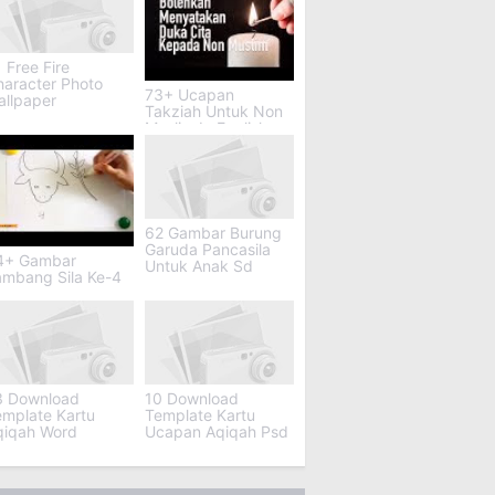
 Free Fire
haracter Photo
73+ Ucapan
allpaper
Takziah Untuk Non
Muslim In English
62 Gambar Burung
Garuda Pancasila
4+ Gambar
Untuk Anak Sd
ambang Sila Ke-4
3 Download
10 Download
emplate Kartu
Template Kartu
qiqah Word
Ucapan Aqiqah Psd