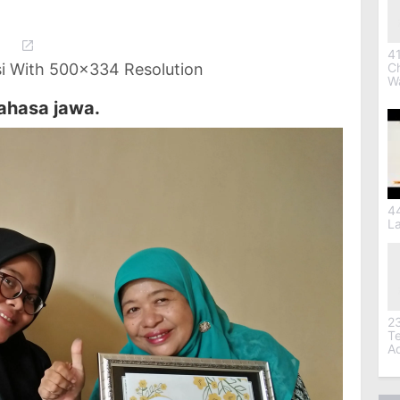
41
C
i With 500x334 Resolution
W
ahasa jawa.
4
L
2
T
A