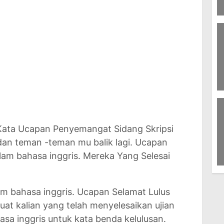
2
Pa
8
M
r Kata Ucapan Penyemangat Sidang Skripsi
an teman -teman mu balik lagi. Ucapan
alam bahasa inggris. Mereka Yang Selesai
9
N
In
am bahasa inggris. Ucapan Selamat Lulus
uat kalian yang telah menyelesaikan ujian
asa inggris untuk kata benda kelulusan.