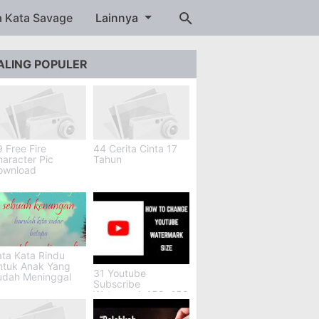
a Kata Savage
Lainnya
ALING POPULER
 Free Fire
44 Cerita Cinta 17
aracter Pic
Tahun
ownload
ta Kata Rindu
ntuk Anak Yang
31 Youtube
udah Meninggal
Subscribe
Watermark 150x150