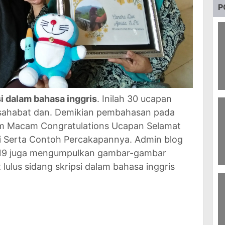
P
1
i dalam bahasa inggris
. Inilah 30 ucapan
B
k sahabat dan. Demikian pembahasan pada
S
cam Macam Congratulations Ucapan Selamat
i Serta Contoh Percakapannya. Admin blog
019 juga mengumpulkan gambar-gambar
 lulus sidang skripsi dalam bahasa inggris
8
Ka
U