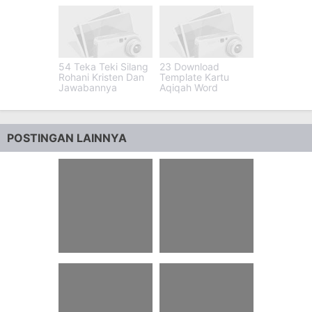
54 Teka Teki Silang
23 Download
Rohani Kristen Dan
Template Kartu
Jawabannya
Aqiqah Word
POSTINGAN LAINNYA
49 Puisi Kehilangan
37 Dark Joke Anak
Orang Tersayang
Yatim