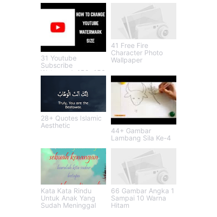
41 Free Fire
Character Photo
31 Youtube
Wallpaper
Subscribe
Watermark 150x150
28+ Quotes Islamic
Aesthetic
44+ Gambar
Lambang Sila Ke-4
Kata Kata Rindu
66 Gambar Angka 1
Untuk Anak Yang
Sampai 10 Warna
Sudah Meninggal
Hitam