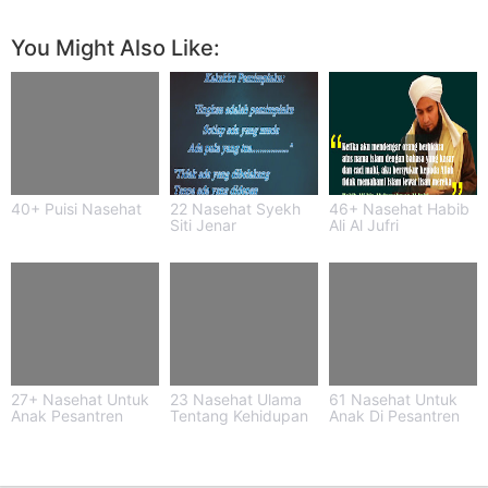
You Might Also Like:
40+ Puisi Nasehat
22 Nasehat Syekh
46+ Nasehat Habib
Siti Jenar
Ali Al Jufri
27+ Nasehat Untuk
23 Nasehat Ulama
61 Nasehat Untuk
Anak Pesantren
Tentang Kehidupan
Anak Di Pesantren