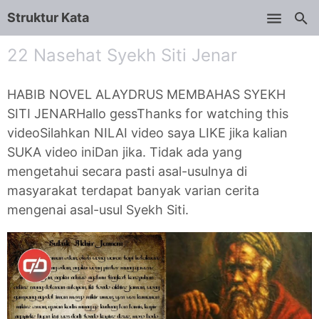
Struktur Kata
Skip to main content
22 Nasehat Syekh Siti Jenar
HABIB NOVEL ALAYDRUS MEMBAHAS SYEKH
SITI JENARHallo gessThanks for watching this
videoSilahkan NILAI video saya LIKE jika kalian
SUKA video iniDan jika. Tidak ada yang
mengetahui secara pasti asal-usulnya di
masyarakat terdapat banyak varian cerita
mengenai asal-usul Syekh Siti.