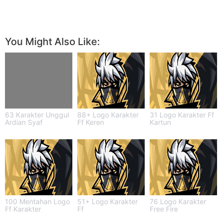
You Might Also Like:
63 Karakter Unggul
88+ Logo Karakter
31 Logo Karakter Ff
Ardian Syaf
Ff Keren
Kartun
100 Mentahan Logo
51+ Logo Karakter
76 Logo Karakter
Ff Karakter
Ff
Free Fire