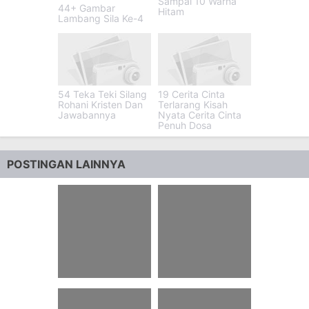
Sampai 10 Warna
44+ Gambar
Hitam
Lambang Sila Ke-4
54 Teka Teki Silang
19 Cerita Cinta
Rohani Kristen Dan
Terlarang Kisah
Jawabannya
Nyata Cerita Cinta
Penuh Dosa
POSTINGAN LAINNYA
10 Burung Kicau
30 Download
Pemakan Buah
Template Kartu
Buahan
Ucapan Terima