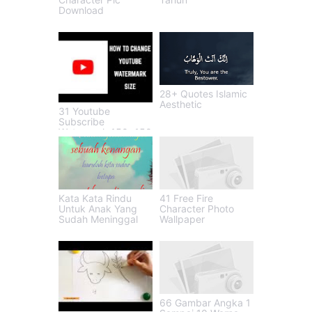
Download
28+ Quotes Islamic
Aesthetic
31 Youtube
Subscribe
Watermark 150x150
Kata Kata Rindu
41 Free Fire
Untuk Anak Yang
Character Photo
Sudah Meninggal
Wallpaper
66 Gambar Angka 1