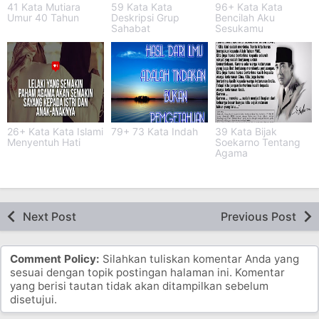
41 Kata Mutiara
59 Kata Kata
96+ Kata Kata
Umur 40 Tahun
Deskripsi Grup
Bencilah Aku
Sahabat
Sesukamu
26+ Kata Kata Islami
79+ 73 Kata Indah
39 Kata Bijak
Menyentuh Hati
Soekarno Tentang
Agama
Next Post
Previous Post
Comment Policy:
Silahkan tuliskan komentar Anda yang
sesuai dengan topik postingan halaman ini. Komentar
yang berisi tautan tidak akan ditampilkan sebelum
disetujui.