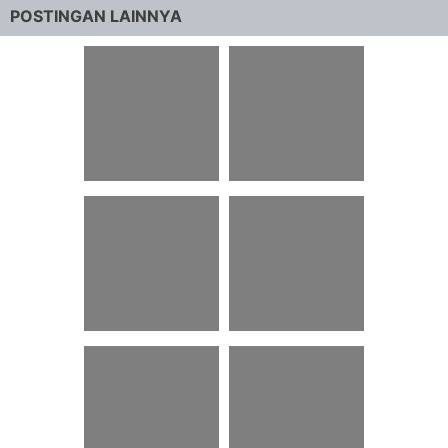
POSTINGAN LAINNYA
28 Teks Drama
40 Script Podcast
Bahasa Jawa 5
Dialog
Orang Komedi
16 Contoh Kutipan
53 Naskah Teater
Langsung Panjang
Modern Singkat
Brainly