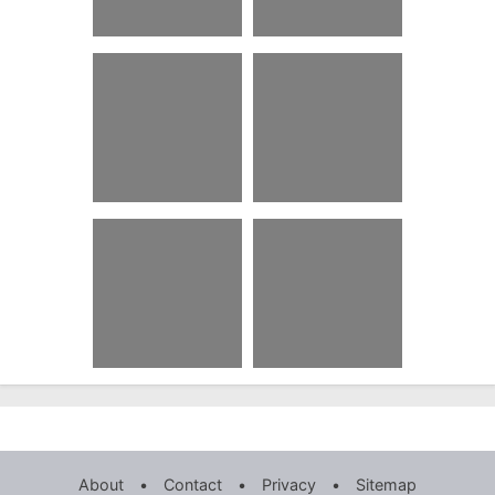
53 Contoh Ucapan
83 Teks Drama
Takziah Untuk
Bahasa Jawa
Bukan Islam In
Singkat Beserta
English
Strukturnya
45 Soal Dan
32 Kata Kata Untuk
Jawaban Tts
Nenek Yang Sudah
Geografi Kelas 10
Meninggal Bahasa
Semester 1
Inggris
14 Gambar Logo
13 Gombalan Hujan
Keren Simple
Dan Pelangi
About
•
Contact
•
Privacy
•
Sitemap