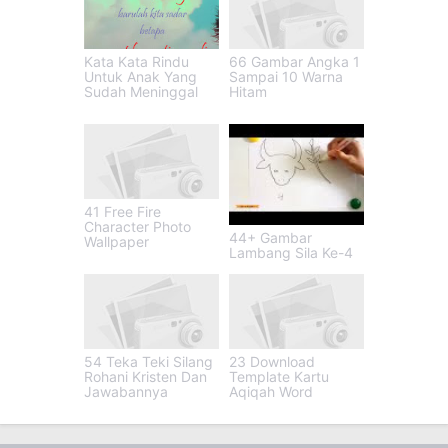
Kata Kata Rindu
66 Gambar Angka 1
Untuk Anak Yang
Sampai 10 Warna
Sudah Meninggal
Hitam
41 Free Fire
Character Photo
44+ Gambar
Wallpaper
Lambang Sila Ke-4
54 Teka Teki Silang
23 Download
Rohani Kristen Dan
Template Kartu
Jawabannya
Aqiqah Word