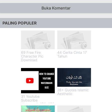
Buka Komentar
PALING POPULER
69 Free Fire
44 Cerita Cinta 17
Character Pic
Tahun
Download
28+ Quotes Islamic
Aesthetic
31 Youtube
Subscribe
Watermark 150x150