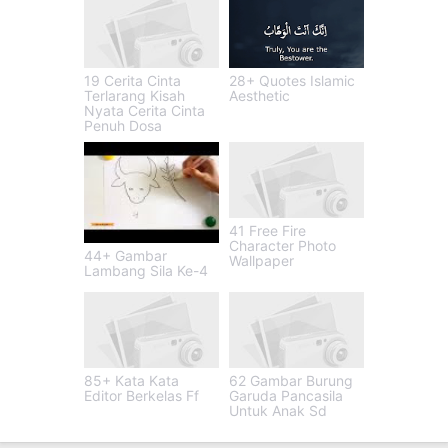
19 Cerita Cinta
28+ Quotes Islamic
Terlarang Kisah
Aesthetic
Nyata Cerita Cinta
Penuh Dosa
41 Free Fire
Character Photo
44+ Gambar
Wallpaper
Lambang Sila Ke-4
85+ Kata Kata
62 Gambar Burung
Editor Berkelas Ff
Garuda Pancasila
Untuk Anak Sd