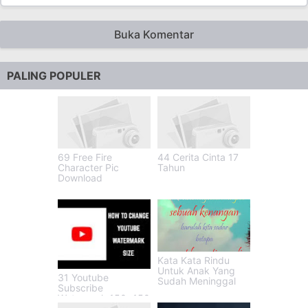
Buka Komentar
PALING POPULER
69 Free Fire
44 Cerita Cinta 17
Character Pic
Tahun
Download
Kata Kata Rindu
Untuk Anak Yang
31 Youtube
Sudah Meninggal
Subscribe
Watermark 150x150