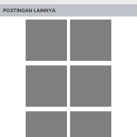
POSTINGAN LAINNYA
42 Ucapan Terima
54 Contoh Naskah
Kasih Atas
Voice Over Berita
Sumbangan Orang
Sakit Islami
56 Balasan Ucapan
23 Download
Belasungkawa
Template Kartu
Dalam Bahasa
Aqiqah Word
Inggris