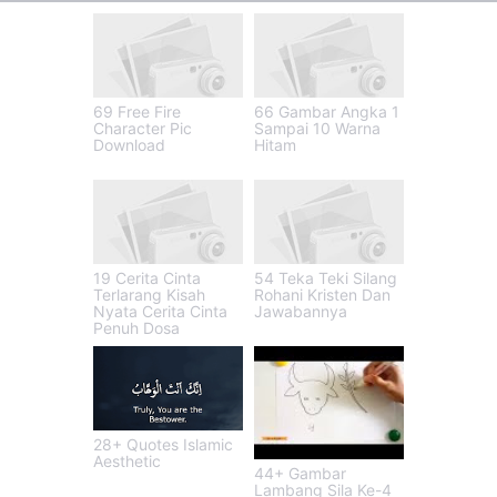
69 Free Fire
66 Gambar Angka 1
Character Pic
Sampai 10 Warna
Download
Hitam
19 Cerita Cinta
54 Teka Teki Silang
Terlarang Kisah
Rohani Kristen Dan
Nyata Cerita Cinta
Jawabannya
Penuh Dosa
28+ Quotes Islamic
Aesthetic
44+ Gambar
Lambang Sila Ke-4