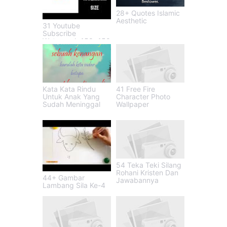
28+ Quotes Islamic
Aesthetic
31 Youtube
Subscribe
Watermark 150x150
Kata Kata Rindu
41 Free Fire
Untuk Anak Yang
Character Photo
Sudah Meninggal
Wallpaper
54 Teka Teki Silang
Rohani Kristen Dan
44+ Gambar
Jawabannya
Lambang Sila Ke-4