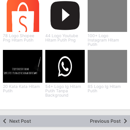
78 Logo Shopee
44 Logo Youtube
100+ Logo
Png Hitam Putih
Hitam Putih Png
Instagram Hitam
Putih
20 Kata Kata Hitam
54+ Logo Ig Hitam
85 Logo Ig Hitam
Putih
Putih Tanpa
Putih
Background
Next Post
Previous Post