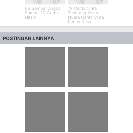
66 Gambar Angka 1
19 Cerita Cinta
Sampai 10 Warna
Terlarang Kisah
Hitam
Nyata Cerita Cinta
Penuh Dosa
POSTINGAN LAINNYA
91 Contoh Teks
21 Teka Teki Silang
Sandiwara Bahasa
Pkn Kelas 9 Beserta
Jawa 4 Orang
Jawabannya Bab 3