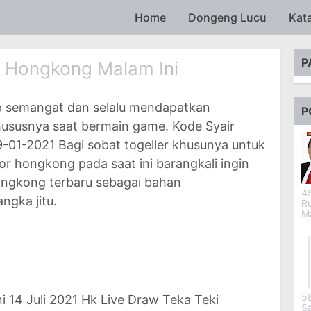
Skip to main content
Home
Dongeng Lucu
Kat
P
a Hongkong Malam Ini
p semangat dan selalu mendapatkan
P
ususnya saat bermain game. Kode Syair
01-2021 Bagi sobat togeller khusunya untuk
 hongkong pada saat ini barangkali ingin
ongkong terbaru sebagai bahan
45
ngka jitu.
R
M
5
 14 Juli 2021 Hk Live Draw Teka Teki
S