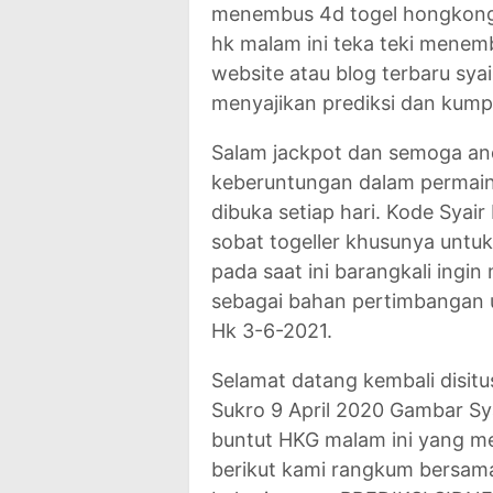
menembus 4d togel hongkong 
hk malam ini teka teki menem
website atau blog terbaru sya
menyajikan prediksi dan kum
Salam jackpot dan semoga an
keberuntungan dalam permai
dibuka setiap hari. Kode Sya
sobat togeller khusunya unt
pada saat ini barangkali ingi
sebagai bahan pertimbangan u
Hk 3-6-2021.
Selamat datang kembali disit
Sukro 9 April 2020 Gambar Sya
buntut HKG malam ini yang 
berikut kami rangkum bersama