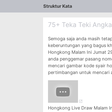
Struktur Kata
75+ Teka Teki Angk
Semoga saja anda masih teta
keberuntungan yang bagus kh
Hongkong Malam Ini Jumat 29-
anda penggemar pasang nomor
mencari gambar kode syair h
pertimbangan untuk mencari a
Hongkong Live Draw Malam Ini