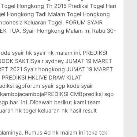
n Togel Hongkong Th 2015 Prediksi Togel Hari
Togel Hongkong Tadi Malam Togel Hongkong
 Indonesia Keluaran Togel. FORUM SYAIR
K TUA. Syair Hongkong Malam Ini Rabu 30-
code syair hk syair hk malam ini. PREDIKSI
OK SAKTISyair sydney JUMAT 19 MARET
RET 2021 Syair hongkong JUMAT 19 MARET
PREDIKSI HKLIVE DRAW KILAT
iksi sgpforum syair sgp kode syair
i kambojacambojaPREDIKSI CMBprediksi sgp
l sgp hari ini. Dibawah berikut kami team
aran hk togel keluaran hk hasil result
laminya. Rumus 4d hk malam ini teka teki