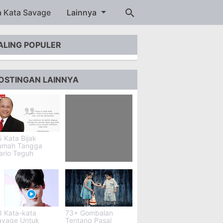
a Kata Savage
Lainnya
ALING POPULER
OSTINGAN LAINNYA
 Kata Bijak
umah Tangga
ario Teguh
74 Kata Kata Buat
Kakak Yang Sudah
Meninggal
8 Kata-kata
73+ Gombalan
avage Untuk
Tentang Pasal